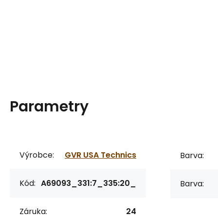
Parametry
Výrobce:
GVR USA Technics
Barva:
Kód:
A69093_331:7_335:20_
Barva:
Záruka:
24