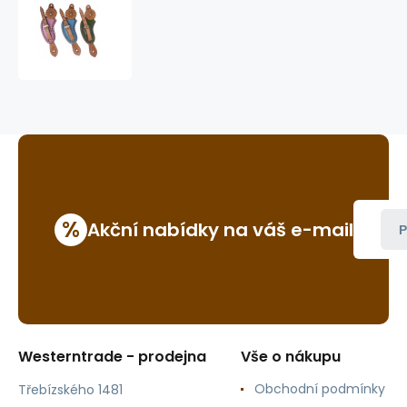
westernové
řemínky
k
ostruhám
GVR
109CS
%
Akční nabídky na váš e-mail
P
Westerntrade - prodejna
Vše o nákupu
Obchodní podmínky
Třebízského 1481