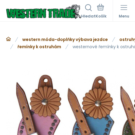
Hledat
Menu
western móda-doplňky výbava jezdce
ostruh
řemínky k ostruhám
westernové řemínky k ostru