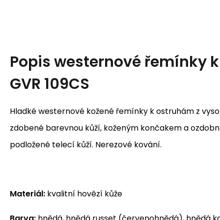
Popis
westernové řemínky 
GVR 109CS
Hladké westernové kožené řemínky k ostruhám z vyso
zdobené barevnou kůží, koženým končakem a ozdobným
podložené telecí kůží. Nerezové kování.
Materiál:
kvalitní hovězí kůže
Barva:
hnědá, hnědá russet (červenohnědá), hnědá k