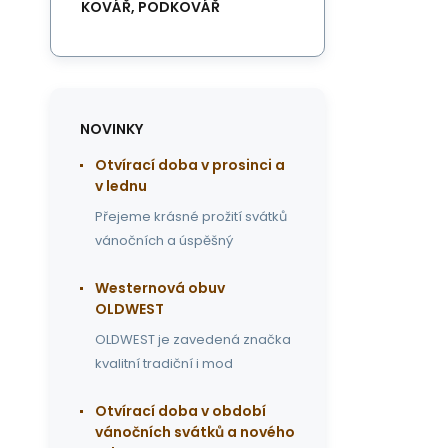
KOVÁŘ, PODKOVÁŘ
NOVINKY
Otvírací doba v prosinci a
v lednu
Přejeme krásné prožití svátků
vánočních a úspěšný
Westernová obuv
OLDWEST
OLDWEST je zavedená značka
kvalitní tradiční i mod
Otvírací doba v období
vánočních svátků a nového