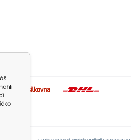
Váš
mohli
cí
íčko