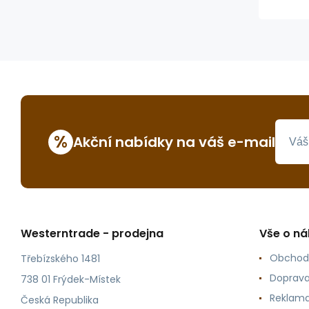
%
Akční nabídky na váš e-mail
Westerntrade - prodejna
Vše o n
Obchod
Třebízského 1481
Doprava
738 01 Frýdek-Místek
Reklama
Česká Republika