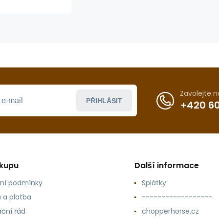
Zavolejte 
PŘIHLÁSIT
+420 60
ákupu
Další informace
ní podmínky
Splátky
 a platba
------------------
ční řád
chopperhorse.cz