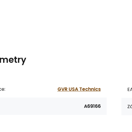
metry
ce:
GVR USA Technics
E
A69166
Zá