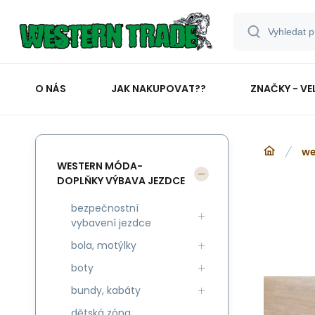
O NÁS
JAK NAKUPOVAT??
ZNAČKY - VE
we
WESTERN MÓDA-
DOPLŇKY VÝBAVA JEZDCE
bezpečnostní
vybavení jezdce
bola, motýlky
boty
bundy, kabáty
dětská zóna