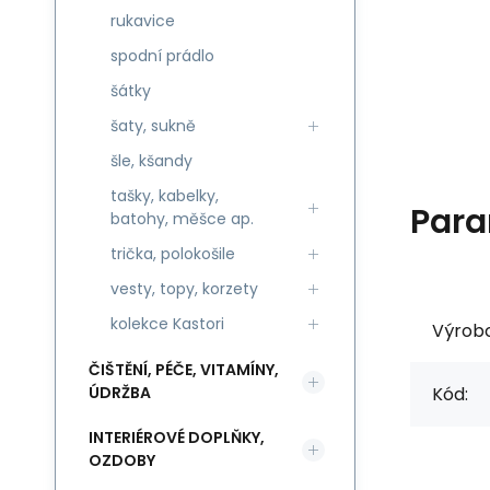
rukavice
spodní prádlo
šátky
šaty, sukně
šle, kšandy
tašky, kabelky,
Para
batohy, měšce ap.
trička, polokošile
vesty, topy, korzety
kolekce Kastori
Výrob
ČIŠTĚNÍ, PÉČE, VITAMÍNY,
ÚDRŽBA
Kód:
INTERIÉROVÉ DOPLŇKY,
OZDOBY