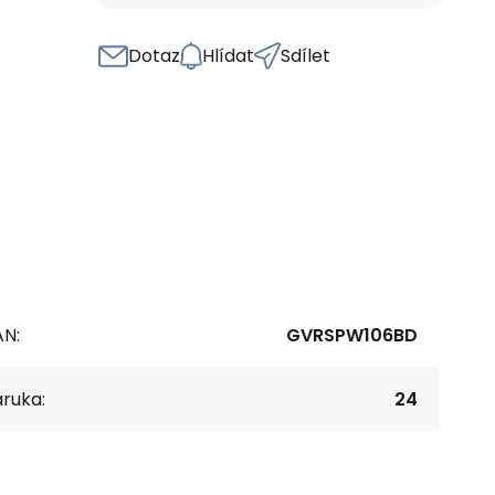
Dotaz
Hlídat
Sdílet
AN:
GVRSPW106BD
ruka:
24