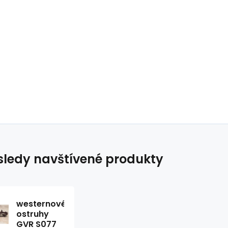
ledy navštívené produkty
westernové
ostruhy
GVR S077