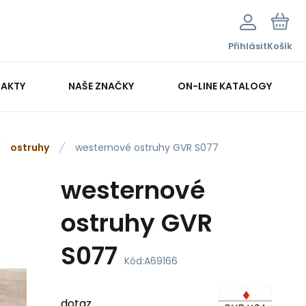
Přihlásit
Košík
AKTY
NAŠE ZNAČKY
ON-LINE KATALOGY
ostruhy
westernové ostruhy GVR S077
westernové
ostruhy GVR
S077
Kód:
A69166
dotaz