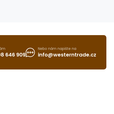
nám
Nebo nám napište na
8 646 909
info@westerntrade.cz