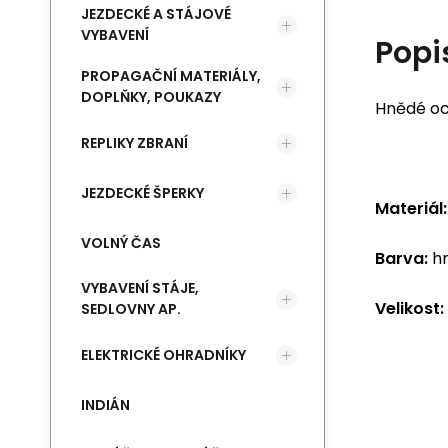
JEZDECKÉ A STÁJOVÉ
VYBAVENÍ
Popi
PROPAGAČNÍ MATERIÁLY,
DOPLŇKY, POUKAZY
Hnědé oc
REPLIKY ZBRANÍ
JEZDECKÉ ŠPERKY
Materiál:
VOLNÝ ČAS
Barva:
hn
VYBAVENÍ STÁJE,
Velikost:
SEDLOVNY AP.
ELEKTRICKÉ OHRADNÍKY
INDIÁN