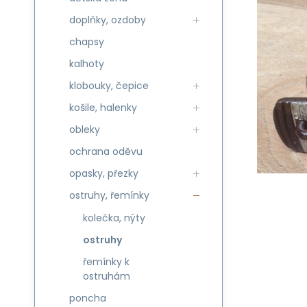
doplňky, ozdoby
chapsy
kalhoty
klobouky, čepice
košile, halenky
obleky
ochrana oděvu
opasky, přezky
ostruhy, řemínky
kolečka, nýty
ostruhy
řemínky k
ostruhám
poncha