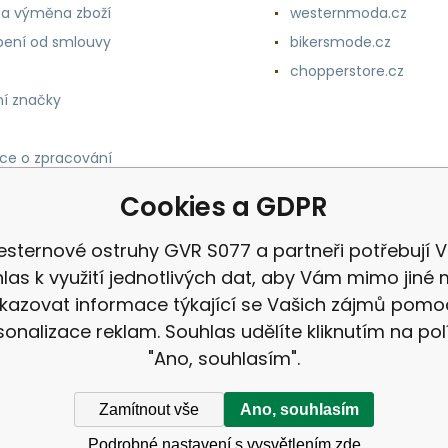
 a výměna zboží
westernmoda.cz
ení od smlouvy
bikersmode.cz
chopperstore.cz
í značky
ce o zpracování
h údajů
Cookies a GDPR
sternové ostruhy GVR S077 a partneři potřebují 
las k využití jednotlivých dat, aby Vám mimo jiné 
kazovat informace týkající se Vašich zájmů pomo
sonalizace reklam. Souhlas udělíte kliknutím na pol
"Ano, souhlasím".
Zamítnout vše
Ano, souhlasím
Podrobné nastavení s vysvětlením zde