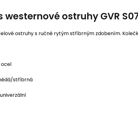
s
westernové ostruhy GVR S0
elové ostruhy s ručně rytým stříbrným zdobením. Kolečk
ocel
ědá/stříbrná
univerzální