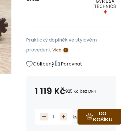
Praktický doplněk ve stylovém
provedení.
Více
Oblíbený
Porovnat
1 119
Kč
925
Kč
bez DPH
DO
ks
KOŠÍKU