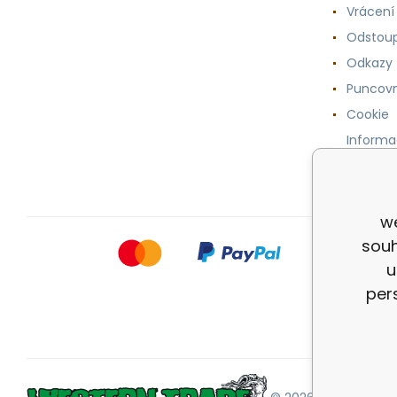
Vrácení
Odstoup
Odkazy
Puncovn
Cookie
Informa
osobníc
we
souh
u
per