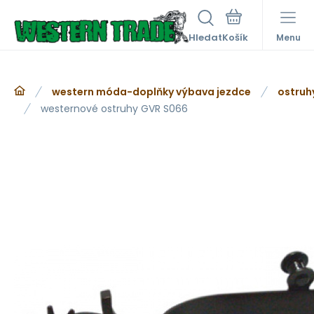
Hledat
Menu
western móda-doplňky výbava jezdce
ostruh
westernové ostruhy GVR S066