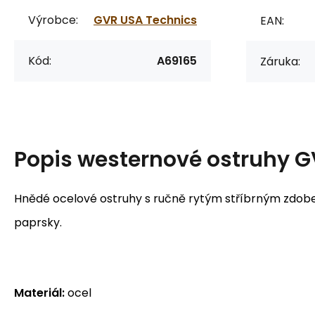
Výrobce:
GVR USA Technics
EAN:
Kód:
A69165
Záruka:
Popis
westernové ostruhy G
Hnědé ocelové ostruhy s ručně rytým stříbrným zdobe
paprsky.
Materiál:
ocel