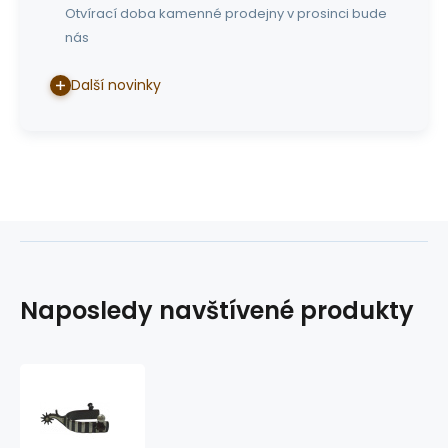
Otvírací doba kamenné prodejny v prosinci bude
nás
Další novinky
Naposledy navštívené produkty
westernové
ostruhy
GVR