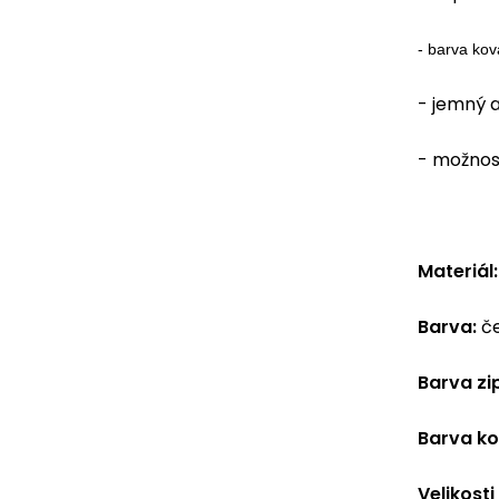
- barva kov
- jemný a
- možnost
Materiál:
Barva:
č
Barva zi
Barva ko
Velikost