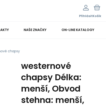
Přihlásit
Košík
AKTY
NAŠE ZNAČKY
ON-LINE KATALOGY
nové chapsy
westernové
chapsy Délka:
menší, Obvod
stehna: menší,