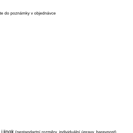
ište do poznámky v objednávce
i jinak
(nestandartní rozměry, individuální úpravy, barevnost)