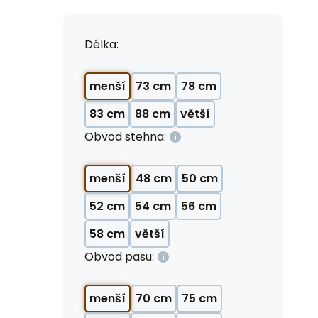
Délka:
menší
73 cm
78 cm
83 cm
88 cm
větší
Obvod stehna:
menší
48 cm
50 cm
52 cm
54 cm
56 cm
58 cm
větší
Obvod pasu:
menší
70 cm
75 cm