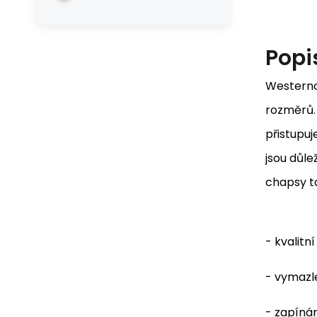
Popi
Westerno
rozměrů.
přistupuj
jsou důle
chapsy t
- kvalitn
- vymazl
- zapínán