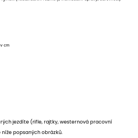
 v cm
ch jezdíte (rifle, rajtky, westernová pracovní
le níže popsaných obrázků.