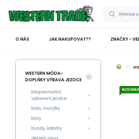
O NÁS
JAK NAKUPOVAT??
ZNAČKY - VE
we
WESTERN MÓDA-
DOPLŇKY VÝBAVA JEZDCE
NOVINK
bezpečnostní
vybavení jezdce
bola, motýlky
boty
bundy, kabáty
dětská zóna