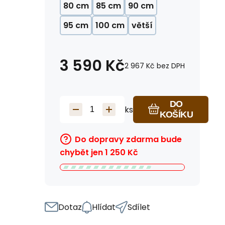
80 cm
85 cm
90 cm
95 cm
100 cm
větší
3 590
Kč
2 967
Kč
bez DPH
DO
ks
KOŠÍKU
Do dopravy zdarma bude
chybět jen
1 250
Kč
Dotaz
Hlídat
Sdílet