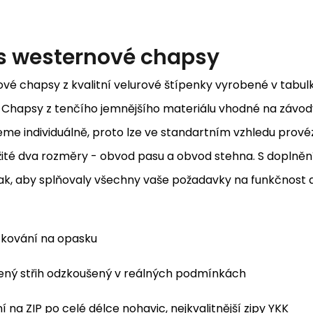
s
westernové chapsy
vé chapsy z kvalitní velurové štípenky vyrobené v tabu
 Chapsy z tenčího jemnějšího materiálu vhodné na závod
eme individuálně, proto lze ve standartním vzhledu provéz
žité dva rozměry - obvod pasu a obvod stehna. S doplněn
ak, aby splňovaly všechny vaše požadavky na funkčnost a
í kování na opasku
ený střih odzkoušený v reálných podmínkách
í na ZIP po celé délce nohavic, nejkvalitnější zipy YKK