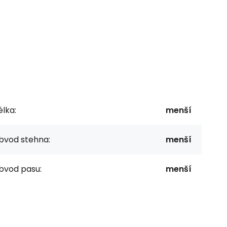
lka:
menší
bvod stehna:
menší
bvod pasu:
menší