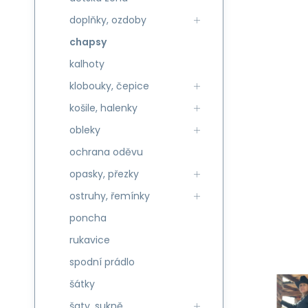
doplňky, ozdoby
chapsy
kalhoty
klobouky, čepice
košile, halenky
obleky
ochrana oděvu
opasky, přezky
ostruhy, řemínky
poncha
rukavice
spodní prádlo
šátky
šaty, sukně