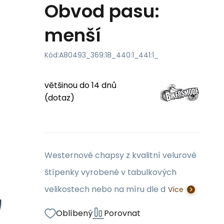
Obvod pasu:
menší
Kód:
A80493_369:18_440:1_441:1_
většinou do 14 dnů
(dotaz)
Westernové chapsy z kvalitní velurové
štípenky vyrobené v tabulkových
velikostech nebo na míru dle d
Více
Oblíbený
Porovnat