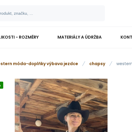
LIKOSTI - ROZMĚRY
MATERIÁLY A ÚDRŽBA
KONT
stern móda-doplňky výbava jezdce
chapsy
wester
A