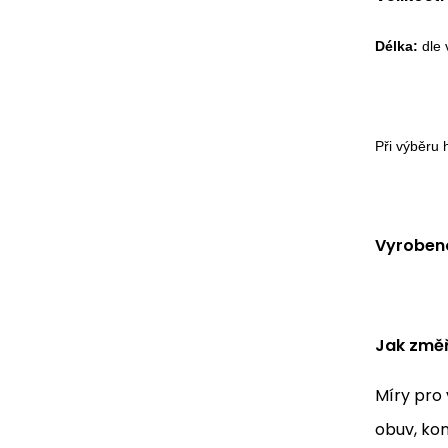
Délka:
dle 
Při výběru
Vyrobeno
Jak změř
Míry pro 
obuv, kon