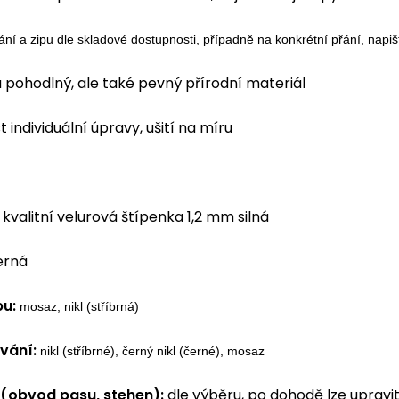
ání a zipu dle skladové dostupnosti, případně na konkrétní přání, nap
 pohodlný, ale také pevný přírodní materiál
 individuální úpravy, ušití na míru
kvalitní velurová štípenka 1,2 mm silná
erná
pu:
mosaz, nikl (stříbrná)
vání:
nikl (stříbrné), černý nikl (černé), mosaz
i (obvod pasu, stehen):
dle výběru, po dohodě lze upravit 