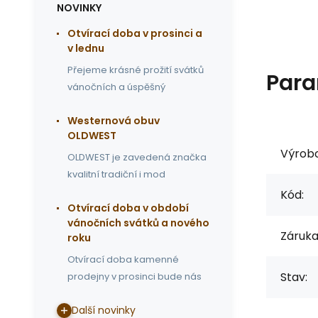
NOVINKY
Otvírací doba v prosinci a
v lednu
Přejeme krásné prožití svátků
Para
vánočních a úspěšný
Westernová obuv
OLDWEST
Výrob
OLDWEST je zavedená značka
kvalitní tradiční i mod
Kód:
Otvírací doba v období
vánočních svátků a nového
Záruka
roku
Otvírací doba kamenné
Stav:
prodejny v prosinci bude nás
Další novinky