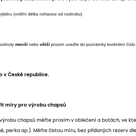
výběru (vnitřní délka nohavice od rozkroku)
 hodnoty
menší
nebo
větší
prosím uveďte do poznámky konkrétní číslo
 v České republice.
it míry pro výrobu chapsů
výrobu chapsů měřte prosím v oblečení a botách, ve který
ě, perka ap.). Měřte čistou míru, bez přidaných rezerv d