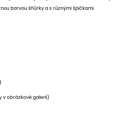
znou barvou šňůrky a s různými špičkami.
)
y v obrázkové galerii)