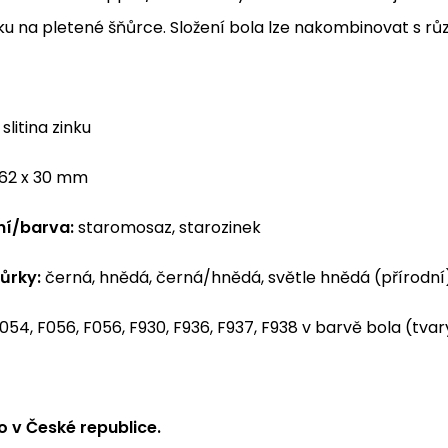
u na pletené šňůrce. Složení bola lze nakombinovat s rů
slitina zinku
62 x 30 mm
ní/barva:
staromosaz, starozinek
ůrky:
černá, hnědá, černá/hnědá, světle hnědá (přírodní
054, F056, F056, F930, F936, F937, F938 v barvě bola (tvar
 v České republice.