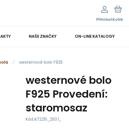
Přihlásit
Košík
AKTY
NAŠE ZNAČKY
ON-LINE KATALOGY
bola
westernové bolo F925
westernové bolo
F925 Provedení:
staromosaz
Kód:
A72215_250:1_