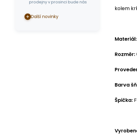
prodejny v prosinci bude nás
kolem krk
Další novinky
Materiál:
Rozměr:
Provede
Barva šň
Špička:
F
Vyrobeno