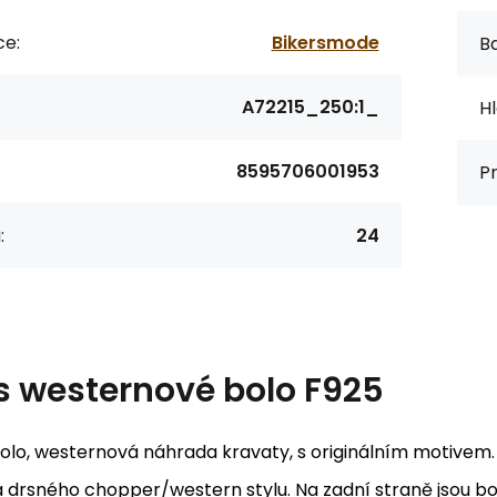
ce:
Bikersmode
Ba
A72215_250:1_
Hl
8595706001953
P
:
24
s
westernové bolo F925
bolo, westernová náhrada kravaty, s originálním motivem
a drsného chopper/western stylu. Na zadní straně jsou bo