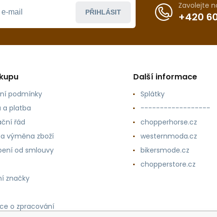
Zavolejte 
PŘIHLÁSIT
+420 60
ákupu
Další informace
ní podmínky
Splátky
 a platba
------------------
ční řád
chopperhorse.cz
 a výměna zboží
westernmoda.cz
ení od smlouvy
bikersmode.cz
chopperstore.cz
í značky
ce o zpracování
h údajů