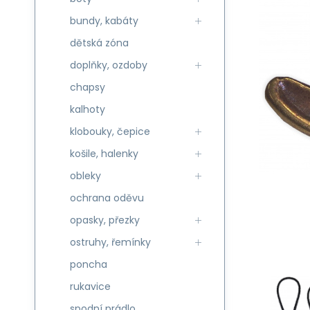
bundy, kabáty
dětská zóna
doplňky, ozdoby
chapsy
kalhoty
klobouky, čepice
košile, halenky
obleky
ochrana oděvu
opasky, přezky
ostruhy, řemínky
poncha
rukavice
spodní prádlo