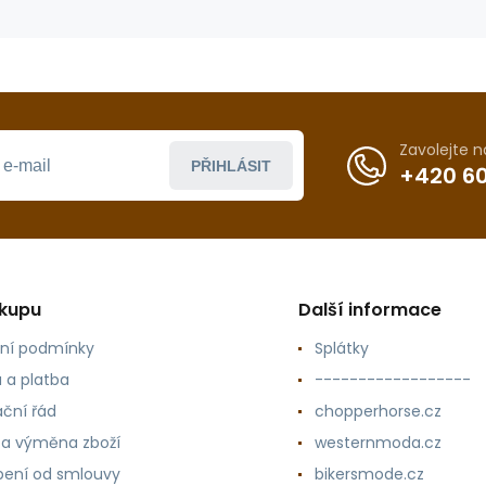
Zavolejte 
PŘIHLÁSIT
+420 60
ákupu
Další informace
ní podmínky
Splátky
 a platba
------------------
ční řád
chopperhorse.cz
 a výměna zboží
westernmoda.cz
ení od smlouvy
bikersmode.cz