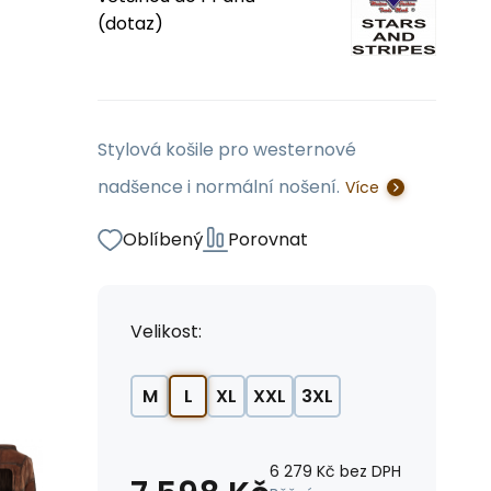
(dotaz)
Stylová košile pro westernové
nadšence i normální nošení.
Více
Oblíbený
Porovnat
Velikost:
M
L
XL
XXL
3XL
6 279
Kč
bez DPH