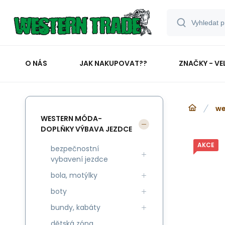
O NÁS
JAK NAKUPOVAT??
ZNAČKY - VE
we
WESTERN MÓDA-
DOPLŇKY VÝBAVA JEZDCE
AKCE
bezpečnostní
vybavení jezdce
bola, motýlky
boty
bundy, kabáty
dětská zóna