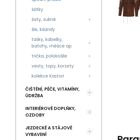
šátky
šaty, sukně
šle, kšandy
tašky, kabelky,
batohy, měšce ap.
trička, polokošile
vesty, topy, korzety
kolekce Kastori
ČIŠTĚNÍ, PÉČE, VITAMÍNY,
ÚDRŽBA
INTERIÉROVÉ DOPLŇKY,
OZDOBY
JEZDECKÉ A STÁJOVÉ
VYBAVENÍ
Para