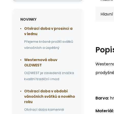
Hlavní 
NOVINKY
Otvírací doba v prosinci a
v lednu
Přejeme krásné prožití svátků
Popi
vánočních a úspěšný
Westernová obuv
Westerno
OLDWEST
prodyšném
OLDWEST je zavedená značka
kvalitní tradiční i mod
Otvírací doba v období
vánočních svátků a nového
Barva:
h
roku
Otvírací doba kamenné
Materiál: