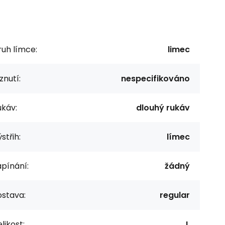
uh límce:
limec
znutí:
nespecifikováno
ukáv:
dlouhý rukáv
střih:
límec
pínání:
žádný
ostava:
regular
likost:
L