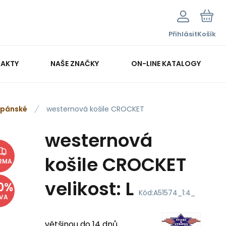
Přihlásit
Košík
AKTY
NAŠE ZNAČKY
ON-LINE KATALOGY
pánské
westernová košile CROCKET
westernová
košile CROCKET
RMA
velikost: L
0
%
Kód:
A51574_1:4_
EVA
většinou do 14 dnů