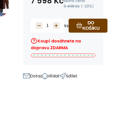
7 598
Kč
Běžná cena:
9 498
Kč
(-
20
%)
DO
ks
KOŠÍKU
Koupí dosáhnete na
dopravu ZDARMA
Dotaz
Hlídat
Sdílet