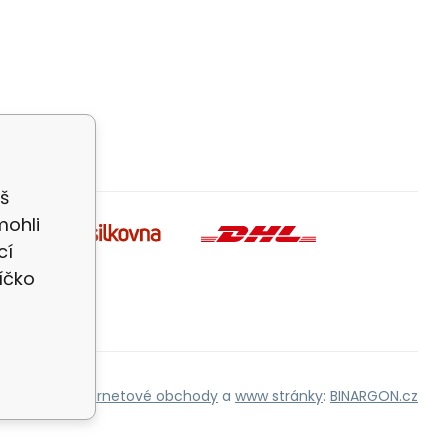
š
mohli
cí
íčko
Internetové obchody
a
www stránky
:
BINARGON.cz