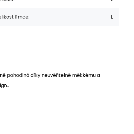
likost límce:
L
omně pohodlná díky neuvěřitelně měkkému a
gn.,