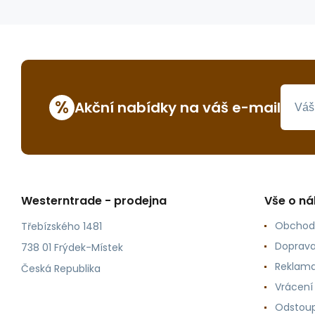
%
Akční nabídky na váš e-mail
Westerntrade - prodejna
Vše o n
Obchod
Třebízského 1481
Doprava
738 01 Frýdek-Místek
Reklama
Česká Republika
Vrácení
Odstoup