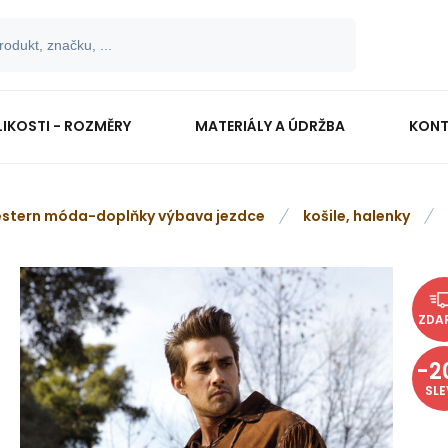
LIKOSTI - ROZMĚRY
MATERIÁLY A ÚDRŽBA
KONT
stern móda-doplňky výbava jezdce
košile, halenky
ZDA
-
2
SL