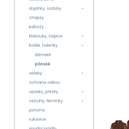
doplňky, ozdoby
chapsy
kalhoty
klobouky, čepice
košile, halenky
dámské
pánské
obleky
ochrana oděvu
opasky, přezky
ostruhy, řemínky
poncha
rukavice
spodní prádlo