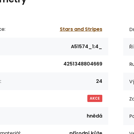
ce:
Stars and Stripes
Dr
A51574_1:4_
Ří
4251348804669
R
:
24
Vý
Za
AKCE
hnědá
P
 materiál:
přírodní kůže
Ve