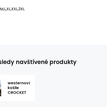
M,L,XL,XXL,3XL
ledy navštívené produkty
westernová
košile
CROCKET