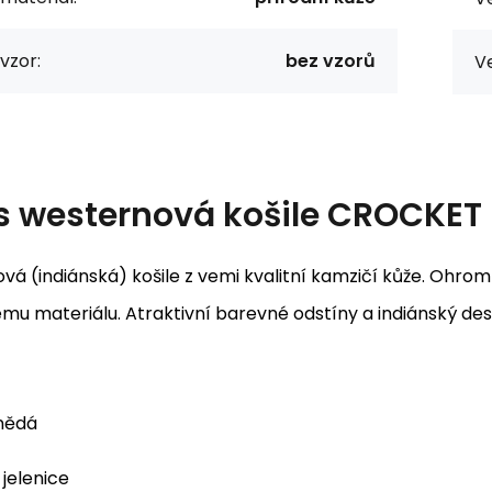
vzor:
bez vzorů
Ve
s
westernová košile CROCKET
vá (indiánská) košile z vemi kvalitní kamzičí kůže. Ohr
u materiálu. Atraktivní barevné odstíny a indiánský desi
nědá
jelenice