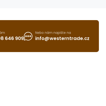
nám
Nebo nám napište na
8 646 909
info@westerntrade.cz