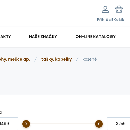
Přihlásit
Košík
AKTY
NAŠE ZNAČKY
ON-LINE KATALOGY
ohy, měšce ap.
tašky, kabelky
kožené
a