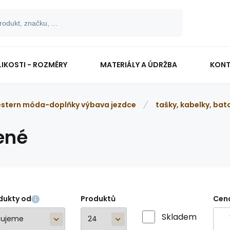
LIKOSTI - ROZMĚRY
MATERIÁLY A ÚDRŽBA
KONT
stern móda-doplňky výbava jezdce
tašky, kabelky, bat
ené
dukty od
Produktů
Cen
Skladem