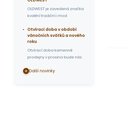
OLDWEST
OLDWEST je zavedená značka
kvalitní tradiční i mod
Otvírací doba v období
vánočních svátků a nového
roku
Otvírací doba kamenné
prodejny v prosinci bude nás
Další novinky