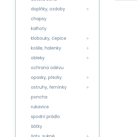
doplňky, ozdoby
chapsy
kalhoty
klobouky, čepice
košile, halenky
obleky
ochrana oděvu
opasky, přezky
ostruhy, řemínky
poncha
rukavice
spodní prádlo
šátky
šaty, sukně