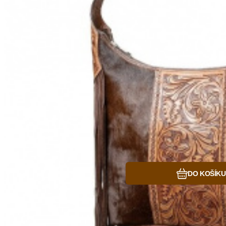
Oblíbený
Porovnat
DO KOŠÍKU