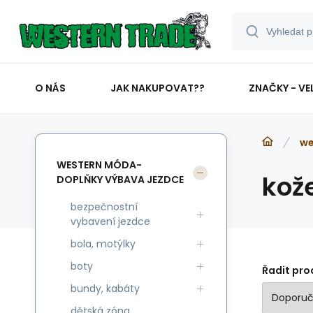
O NÁS
JAK NAKUPOVAT??
ZNAČKY - VE
we
WESTERN MÓDA-
kož
DOPLŇKY VÝBAVA JEZDCE
bezpečnostní
vybavení jezdce
bola, motýlky
boty
Řadit pro
bundy, kabáty
dětská zóna