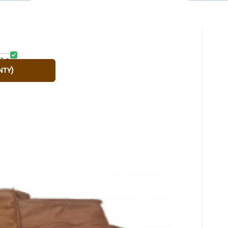
s
síců
č
ka western
Ě 2
VLASTNÍ MOTIV
NTY
)
rovaným motivem nebo jiným zdobením, žádné