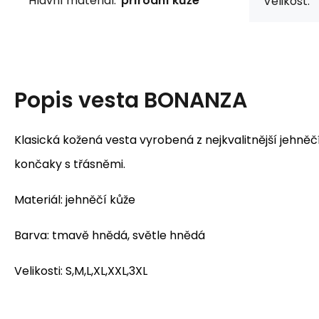
Hlavní materiál:
přírodní kůže
Velikost:
Popis
vesta BONANZA
Klasická kožená vesta vyrobená z nejkvalitnější jehně
končaky s třásněmi.
Materiál: jehněčí kůže
Barva: tmavě hnědá, světle hnědá
Velikosti: S,M,L,XL,XXL,3XL