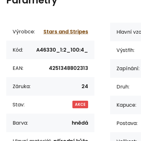
Parametry
Výrobce:
Stars and Stripes
Hlavní vzo
Kód:
A46330_1:2_100:4_
Výstřih:
EAN:
4251348802313
Zapínání:
Záruka:
24
Druh:
Stav:
Kapuce:
AKCE
Barva:
hnědá
Postava: