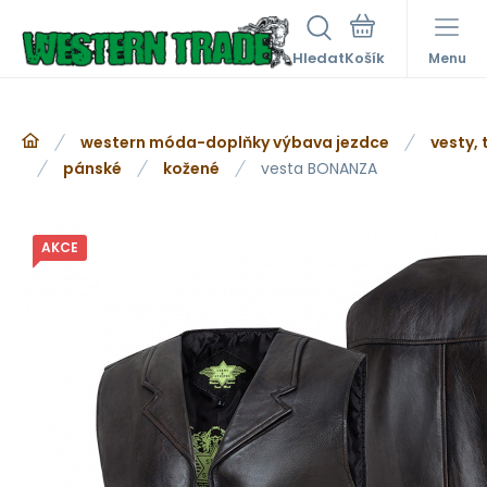
Hledat
Menu
western móda-doplňky výbava jezdce
vesty, 
pánské
kožené
vesta BONANZA
AKCE