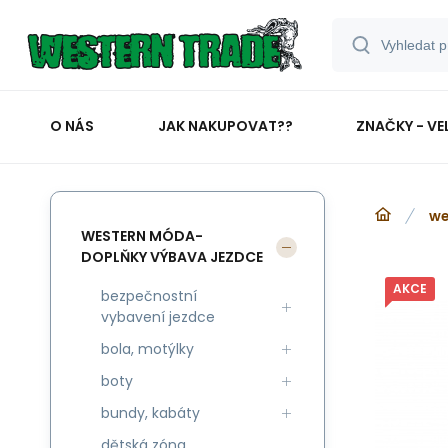
O NÁS
JAK NAKUPOVAT??
ZNAČKY - VE
we
WESTERN MÓDA-
DOPLŇKY VÝBAVA JEZDCE
AKCE
bezpečnostní
vybavení jezdce
bola, motýlky
boty
bundy, kabáty
dětská zóna