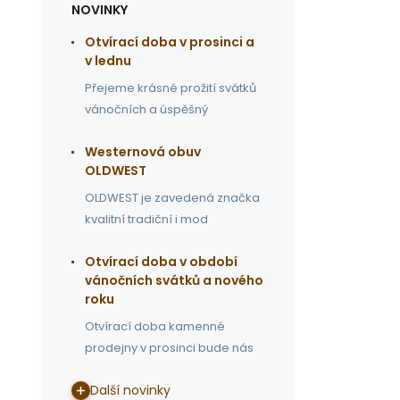
NOVINKY
Otvírací doba v prosinci a
v lednu
Přejeme krásné prožití svátků
vánočních a úspěšný
Westernová obuv
OLDWEST
OLDWEST je zavedená značka
kvalitní tradiční i mod
Otvírací doba v období
vánočních svátků a nového
roku
Otvírací doba kamenné
prodejny v prosinci bude nás
Další novinky