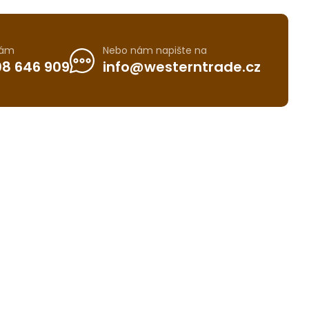
nám
Nebo nám napište na
8 646 909
info@westerntrade.cz