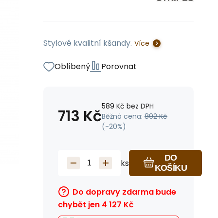
Stylové kvalitní kšandy.
Více
Oblíbený
Porovnat
589
Kč
bez DPH
713
Kč
Běžná cena:
892
Kč
(-
20
%)
DO
ks
KOŠÍKU
Do dopravy zdarma bude
chybět jen
4 127
Kč