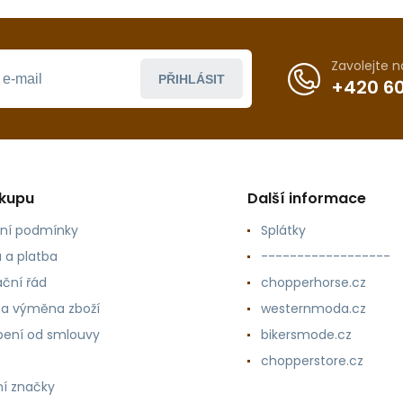
Zavolejte 
PŘIHLÁSIT
+420 60
ákupu
Další informace
ní podmínky
Splátky
 a platba
------------------
ční řád
chopperhorse.cz
 a výměna zboží
westernmoda.cz
ení od smlouvy
bikersmode.cz
chopperstore.cz
í značky