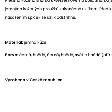
Pletená kožená šňůrka k westernovému bolu. Šňůrka je
jemných kožených proužků zakončená uzlíkem. Před 
nasazením špiček se uzlík odstřihne.
Materiál:
jemná kůže
Barva:
černá, hnědá, černá/hnědá, světle hnědá (přír
Vyrobeno v České republice.