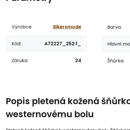
Výrobce:
Bikersmode
Barva:
Kód:
A72227_252:1_
Hlavní mat
Záruka:
24
Šňůrka:
Popis
pletená kožená šňůrka
westernovému bolu