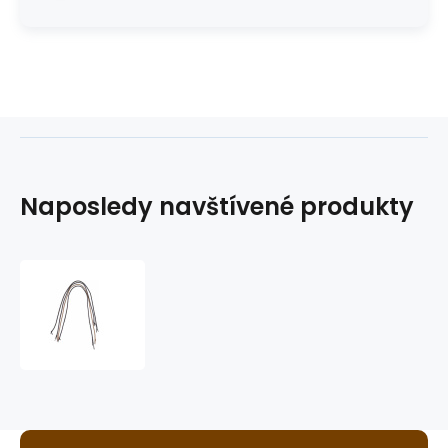
Naposledy navštívené produkty
pletená
kožená
šňůrka
k
westernovému
bolu