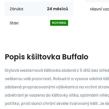
Záruka:
24 měsíců
Hlavní vzo
Stav:
NOVINKA
Popis
kšiltovka Buffalo
Stylová westernová kšiltovka složená z 5 dílů bez stř
veškerou vaši pozornost. Robustní a vysoce odolná kšil
zdobená propracovanými výšivkami a na vrchní straně
odvětrání je vsazena do kšiltovky síťka, optimální vlhko
potítko, proti slunci chrání skvěle tvarovaný kšilt. Je 