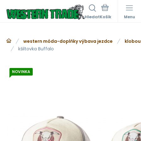
Hledat
Menu
western móda-doplňky výbava jezdce
klobou
kšiltovka Buffalo
NOVINKA