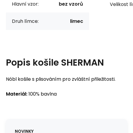
Hlavní vzor:
bez vzorů
Velikost l
Druh límce:
limec
Popis
košile SHERMAN
Nóbl košile s plisováním pro zvláštní přiležitosti.
Materiál:
100% bavlna
NOVINKY