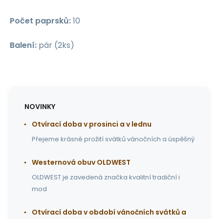
Počet paprsků:
10
Balení:
pár (2ks)
NOVINKY
Otvírací doba v prosinci a v lednu
Přejeme krásné prožití svátků vánočních a úspěšný
Westernová obuv OLDWEST
OLDWEST je zavedená značka kvalitní tradiční i
mod
Otvírací doba v období vánočních svátků a