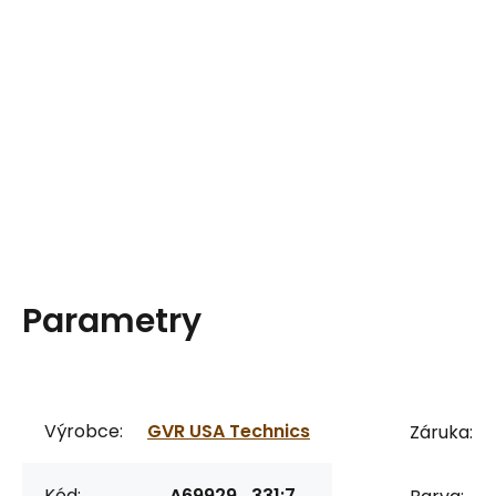
Parametry
Výrobce:
GVR USA Technics
Záruka:
Kód:
A69929_331:7_