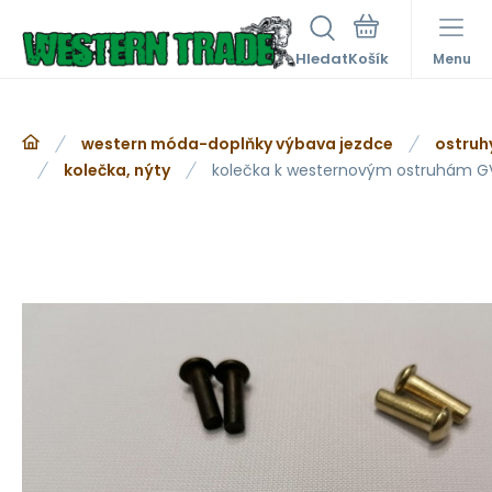
Hledat
Menu
western móda-doplňky výbava jezdce
ostruh
kolečka, nýty
kolečka k westernovým ostruhám G