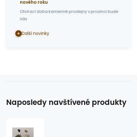
nového roku
Otvírací doba kamenné prodejny v prosinci bude
nás
Další novinky
Naposledy navštívené produkty
kolečka
k