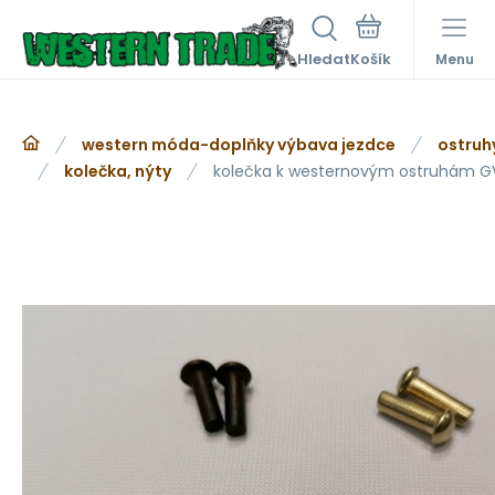
Hledat
Menu
western móda-doplňky výbava jezdce
ostruh
kolečka, nýty
kolečka k westernovým ostruhám G