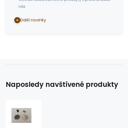
nás
Další novinky
Naposledy navštívené produkty
kolečka
k
westernovým
ostruhám