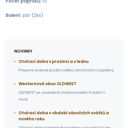
Počet paprsků:
10
Balení:
pár (2ks)
NOVINKY
Otvírací doba v prosinci a v lednu
Přejeme krásné prožití svátků vánočních a úspěšný
Westernová obuv OLDWEST
OLDWEST je zavedená značka kvalitní tradiční i
mod
Otvírací doba v období vánočních svátků a
nového roku
Otvírací doba kamenné prodejny v prosinci bude