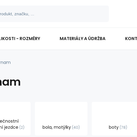
LIKOSTI - ROZMĚRY
MATERIÁLY A ÚDRŽBA
KONT
rnam
nam
ečnostní
í jezdce
bola, motýlky
boty
2
40
78