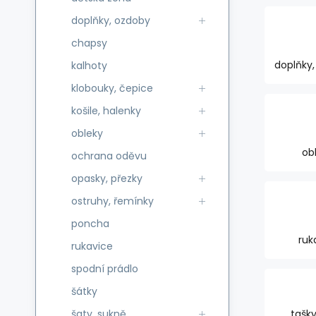
doplňky, ozdoby
chapsy
doplňky
kalhoty
klobouky, čepice
košile, halenky
obleky
ob
ochrana oděvu
opasky, přezky
ostruhy, řemínky
poncha
ruk
rukavice
spodní prádlo
šátky
šaty, sukně
tašky