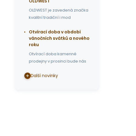
OLDWEST
OLDWEST je zavedená značka
kvalitní tradiční i mod
Otvírací doba v období
vánočních svátků a nového
roku
Otvírací doba kamenné
prodejny v prosinci bude nás
Další novinky