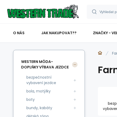
O NÁS
JAK NAKUPOVAT??
ZNAČKY - VE
Fa
WESTERN MÓDA-
Far
DOPLŇKY VÝBAVA JEZDCE
bezpečnostní
vybavení jezdce
bola, motýlky
boty
bezp
bundy, kabáty
vybaven
dětská zóna