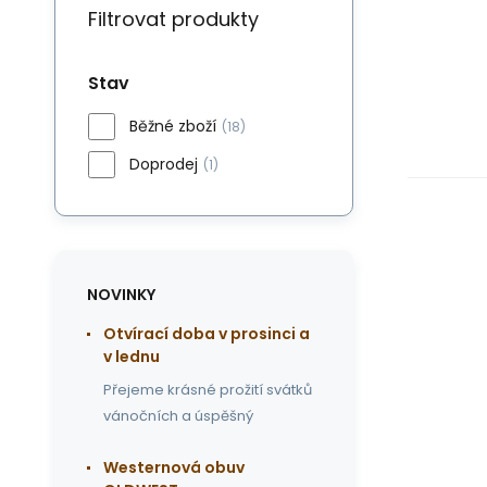
Filtrovat produkty
Stav
Běžné zboží
(18)
Doprodej
(1)
NOVINKY
Otvírací doba v prosinci a
v lednu
Přejeme krásné prožití svátků
vánočních a úspěšný
Westernová obuv