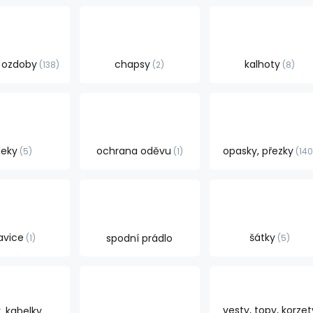
, ozdoby
chapsy
kalhoty
138
2
8
leky
ochrana oděvu
opasky, přezky
5
1
14
avice
šátky
spodní prádlo
1
5
vesty, topy, korzet
, kabelky,