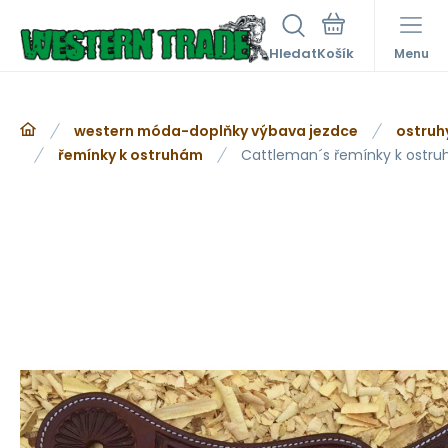
Hledat
Menu
western móda-doplňky výbava jezdce
ostruh
řemínky k ostruhám
Cattleman´s řemínky k ostru