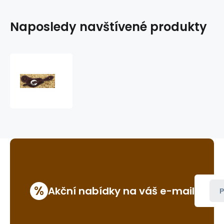
Naposledy navštívené produkty
Cattleman
´s
řemínky
k
ostruhám
GVR
310F
%
Akční nabídky na váš e-mail
P