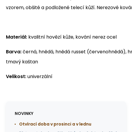
vzorem, obšité a podložené telecí kůží. Nerezové kován
Materiál:
kvalitní hovězí kůže, kování nerez ocel
Barva:
černá, hnědá, hnědá russet (červenohnědá), h
tmavý kaštan
Velikost:
univerzální
NOVINKY
Otvírací doba v prosinci a v lednu