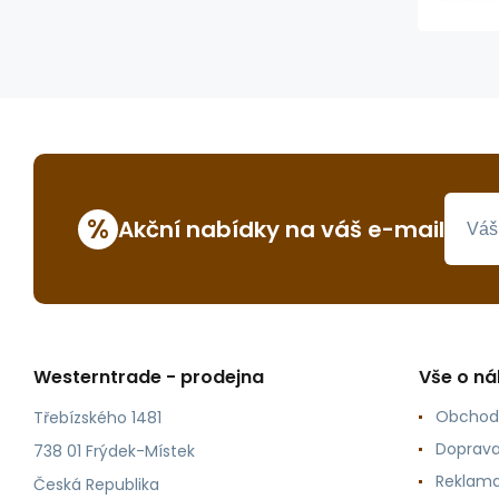
%
Akční nabídky na váš e-mail
Westerntrade - prodejna
Vše o n
Obchod
Třebízského 1481
Doprava
738 01 Frýdek-Místek
Reklama
Česká Republika