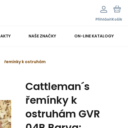
Přihlásit
Košík
AKTY
NAŠE ZNAČKY
ON-LINE KATALOGY
řemínky k ostruhám
Cattleman´s
řemínky k
ostruhám GVR
04B Barva: