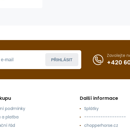
ostruhám
GVR 04B
Zavolejte 
PŘIHLÁSIT
+420 60
ákupu
Další informace
ní podmínky
Splátky
 a platba
------------------
ční řád
chopperhorse.cz