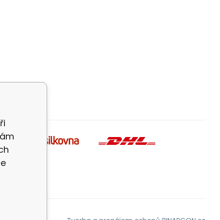
ři
 Vám
ch
te