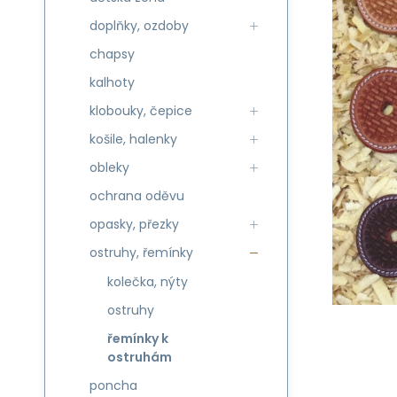
doplňky, ozdoby
chapsy
kalhoty
klobouky, čepice
košile, halenky
obleky
ochrana oděvu
opasky, přezky
ostruhy, řemínky
kolečka, nýty
ostruhy
řemínky k
ostruhám
poncha