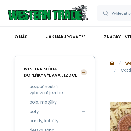
O NÁS
JAK NAKUPOVAT??
ZNAČKY - VE
we
WESTERN MÓDA-
Catt
DOPLŇKY VÝBAVA JEZDCE
bezpečnostní
vybavení jezdce
bola, motýlky
boty
bundy, kabáty
dětská zóna