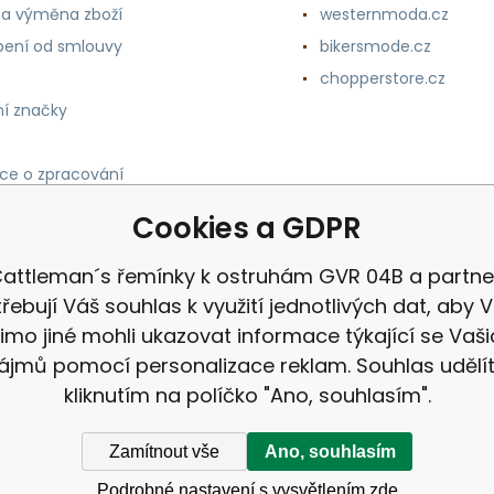
 a výměna zboží
westernmoda.cz
ení od smlouvy
bikersmode.cz
chopperstore.cz
í značky
ce o zpracování
h údajů
Cookies a GDPR
attleman´s řemínky k ostruhám GVR 04B a partne
řebují Váš souhlas k využití jednotlivých dat, aby
imo jiné mohli ukazovat informace týkající se Vaši
ájmů pomocí personalizace reklam. Souhlas udělí
kliknutím na políčko "Ano, souhlasím".
Zamítnout vše
Ano, souhlasím
Podrobné nastavení s vysvětlením zde