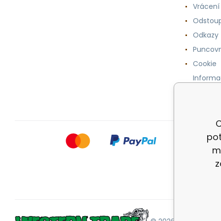
Vrácení
Odstoup
Odkazy
Puncovn
Cookie
Informa
osobníc
C
pot
m
z