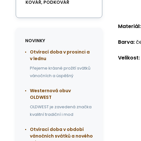
KOVÁŘ, PODKOVÁŘ
Materiál:
NOVINKY
Barva:
če
Otvírací doba v prosinci a
Velikost:
v lednu
Přejeme krásné prožití svátků
vánočních a úspěšný
Westernová obuv
OLDWEST
OLDWEST je zavedená značka
kvalitní tradiční i mod
Otvírací doba v období
vánočních svátků a nového