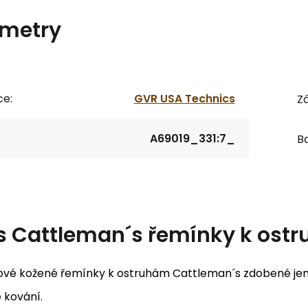
metry
ce:
GVR USA Technics
Zá
A69019_331:7_
Ba
s
Cattleman´s řemínky k ost
vé kožené řemínky k ostruhám Cattleman´s zdobené jemn
 kování.