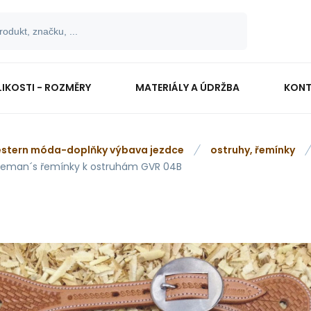
LIKOSTI - ROZMĚRY
MATERIÁLY A ÚDRŽBA
KONT
stern móda-doplňky výbava jezdce
ostruhy, řemínky
leman´s řemínky k ostruhám GVR 04B