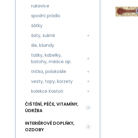
rukavice
spodní prádlo
šátky
šaty, sukně
šle, kšandy
tašky, kabelky,
batohy, měšce ap.
trička, polokošile
vesty, topy, korzety
kolekce Kastori
ČIŠTĚNÍ, PÉČE, VITAMÍNY,
ÚDRŽBA
INTERIÉROVÉ DOPLŇKY,
OZDOBY