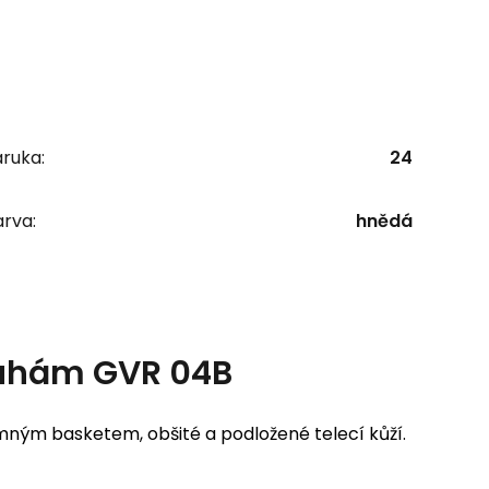
ruka:
24
rva:
hnědá
ruhám GVR 04B
ým basketem, obšité a podložené telecí kůží.