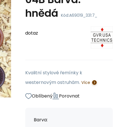
hnědá
Kód:
A69019_331:7_
dotaz
Kvalitní stylové řemínky k
westernovým ostruhám.
Více
Oblíbený
Porovnat
Barva: