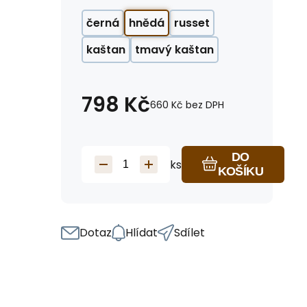
černá
hnědá
russet
kaštan
tmavý kaštan
798
Kč
660
Kč
bez DPH
DO
ks
KOŠÍKU
Dotaz
Hlídat
Sdílet