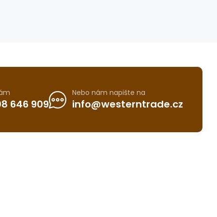
nám
Nebo nám napište na
8 646 909
info@westerntrade.cz