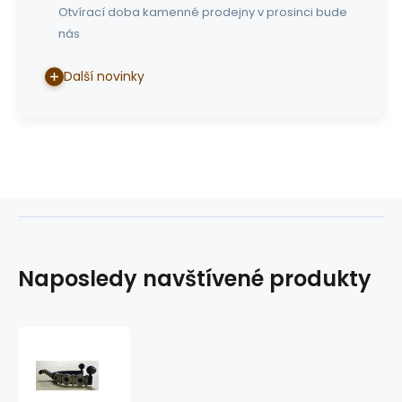
Otvírací doba kamenné prodejny v prosinci bude
nás
Další novinky
Naposledy navštívené produkty
dobytkářské
ostruhy
GVR