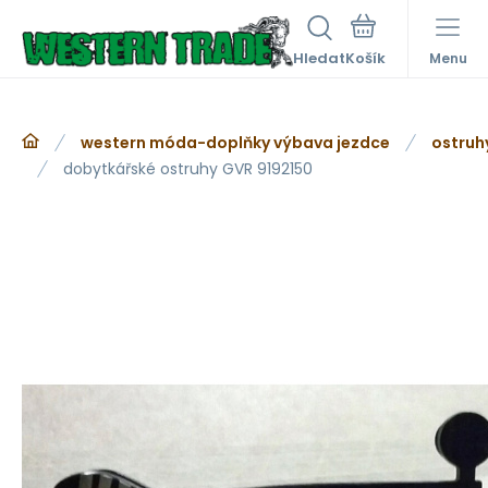
Hledat
Menu
western móda-doplňky výbava jezdce
ostruh
dobytkářské ostruhy GVR 9192150