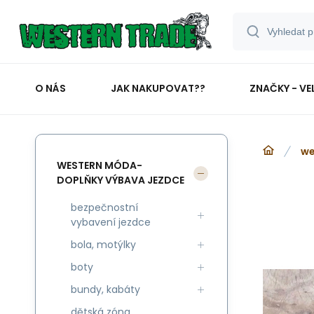
O NÁS
JAK NAKUPOVAT??
ZNAČKY - VE
we
WESTERN MÓDA-
DOPLŇKY VÝBAVA JEZDCE
bezpečnostní
vybavení jezdce
bola, motýlky
boty
bundy, kabáty
dětská zóna