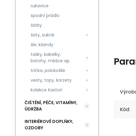
rukavice
spodní prádlo
šátky
šaty, sukně
šle, kšandy
tašky, kabelky,
Para
batohy, měšce ap.
trička, polokošile
vesty, topy, korzety
kolekce Kastori
Výrob
ČIŠTĚNÍ, PÉČE, VITAMÍNY,
ÚDRŽBA
Kód:
INTERIÉROVÉ DOPLŇKY,
OZDOBY