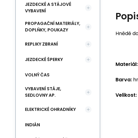
JEZDECKÉ A STÁJOVÉ
VYBAVENÍ
Popi
PROPAGAČNÍ MATERIÁLY,
DOPLŇKY, POUKAZY
Hnědé do
REPLIKY ZBRANÍ
JEZDECKÉ ŠPERKY
Materiál:
VOLNÝ ČAS
Barva:
hn
VYBAVENÍ STÁJE,
Velikost:
SEDLOVNY AP.
ELEKTRICKÉ OHRADNÍKY
INDIÁN