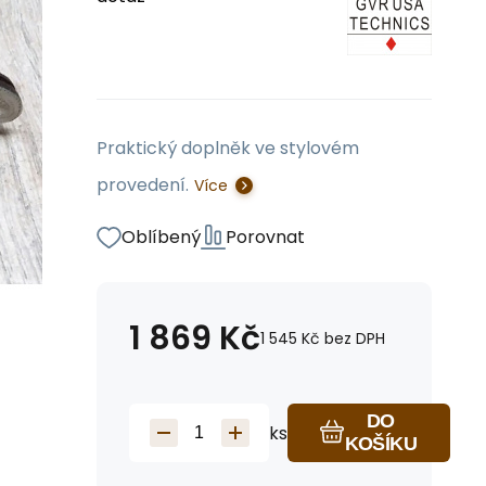
Praktický doplněk ve stylovém
provedení.
Více
Oblíbený
Porovnat
1 869
Kč
1 545
Kč
bez DPH
DO
ks
KOŠÍKU