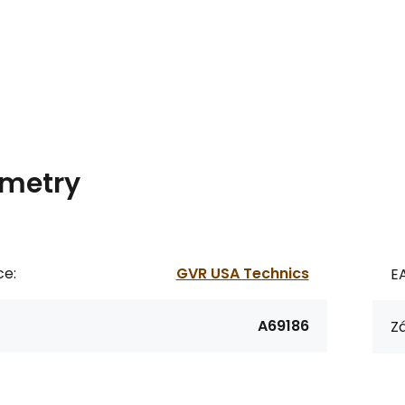
metry
ce:
GVR USA Technics
E
A69186
Zá