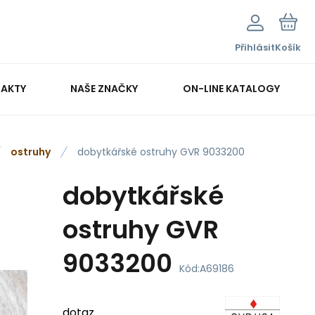
Přihlásit
Košík
AKTY
NAŠE ZNAČKY
ON-LINE KATALOGY
ostruhy
dobytkářské ostruhy GVR 9033200
dobytkářské
ostruhy GVR
9033200
Kód:
A69186
dotaz