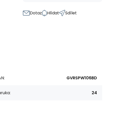
Dotaz
Hlídat
Sdílet
AN:
GVRSPW106BD
ruka:
24