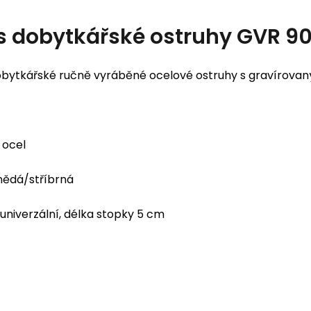
s
dobytkářské ostruhy GVR 9
bytkářské ručně vyráběné ocelové ostruhy s gravírova
ocel
ědá/stříbrná
univerzální, délka stopky 5 cm