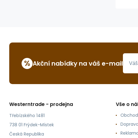
%
Akční nabídky na váš e-mail
Westerntrade - prodejna
Vše o n
Obchod
Třebízského 1481
Doprava
738 01 Frýdek-Místek
Reklama
Česká Republika