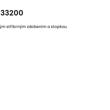
033200
ným stříbrným zdobením a stopkou.