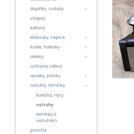
doplňky, ozdoby
chapsy
kalhoty
klobouky, čepice
košile, halenky
obleky
ochrana oděvu
opasky, přezky
ostruhy, řemínky
kolečka, nýty
ostruhy
řemínky k
ostruhám
poncha