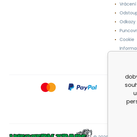
Vrácení
Odstoup
Odkazy
Puncovn
Cookie
Informa
osobníc
doby
souh
u
per