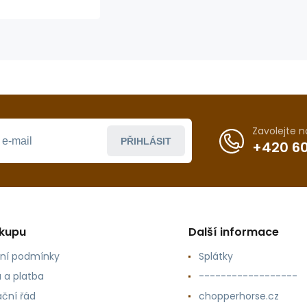
9033200
Zavolejte 
PŘIHLÁSIT
+420 60
ákupu
Další informace
ní podmínky
Splátky
 a platba
------------------
ční řád
chopperhorse.cz