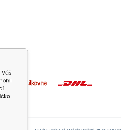
í Váš
mohli
cí
íčko