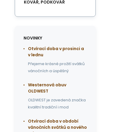
KOVÁŘ, PODKOVÁŘ
NOVINKY
Otvírací doba v prosinci a
v lednu
Přejeme krásné prožití svátků
vánočních a úspěšný
Westernová obuv
OLDWEST
OLDWEST je zavedená značka
kvalitní tradiční i mod
Otvírací doba v období
vánočních svátků a nového