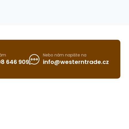
nám
Nebo nám napište na
8 646 909
info@westerntrade.cz