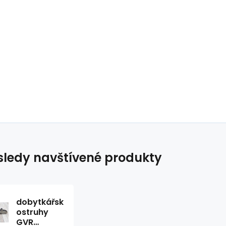
ledy navštívené produkty
dobytkářské
ostruhy
GVR