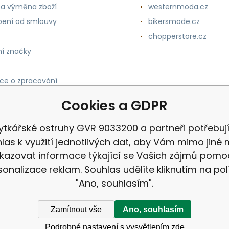
 a výměna zboží
westernmoda.cz
ení od smlouvy
bikersmode.cz
chopperstore.cz
í značky
ce o zpracování
h údajů
Cookies a GDPR
tkářské ostruhy GVR 9033200 a partneři potřebuj
las k využití jednotlivých dat, aby Vám mimo jiné 
kazovat informace týkající se Vašich zájmů pomo
sonalizace reklam. Souhlas udělíte kliknutím na pol
"Ano, souhlasím".
Zamítnout vše
Ano, souhlasím
Podrobné nastavení s vysvětlením zde