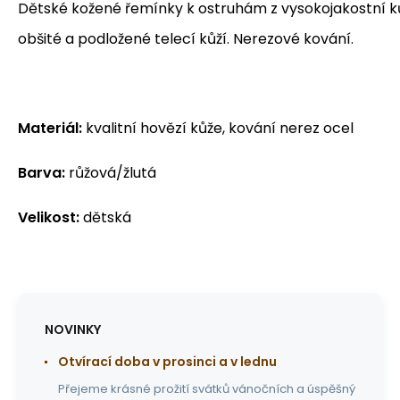
Dětské kožené řemínky k ostruhám z vysokojakostní k
obšité a podložené telecí kůží. Nerezové kování.
Materiál:
kvalitní hovězí kůže, kování nerez ocel
Barva:
růžová/žlutá
Velikost:
dětská
NOVINKY
Otvírací doba v prosinci a v lednu
Přejeme krásné prožití svátků vánočních a úspěšný