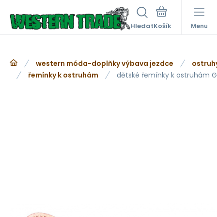
Hledat
Menu
western móda-doplňky výbava jezdce
ostruh
řemínky k ostruhám
dětské řemínky k ostruhám 