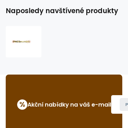
Naposledy navštívené produkty
dětské
řemínky
k
ostruhám
GVR
600Y
%
Akční nabídky na váš e-mail
P