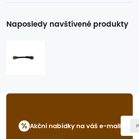
Naposledy navštívené produkty
dětské/dámské
westernové
řemínky
k
ostruhám
GVR
390W
%
Akční nabídky na váš e-mail
P