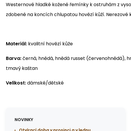
Westernové hladké kožené řemínky k ostruhám z vyso
zdobené na koncích chlupatou hovězí kůží. Nerezové 
Materiál:
kvalitní hovězí kůže
Barva:
černá, hnědá, hnědá russet (červenohnědá), h
tmavý kaštan
Velikost:
dámské/dětské
NOVINKY
Otvírací doba v prosinci a v lednu