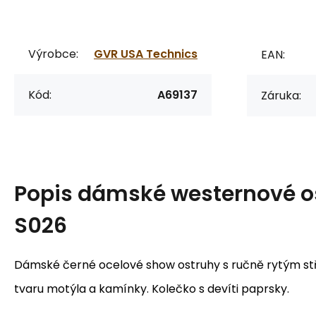
Výrobce:
GVR USA Technics
EAN:
Kód:
A69137
Záruka:
Popis
dámské westernové o
S026
Dámské černé ocelové show ostruhy s ručně rytým s
tvaru motýla a kamínky. Kolečko s devíti paprsky.