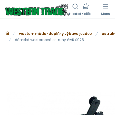
Hledat
Menu
western móda-doplňky výbava jezdce
ostruh
dámské westernové ostruhy GVR S026