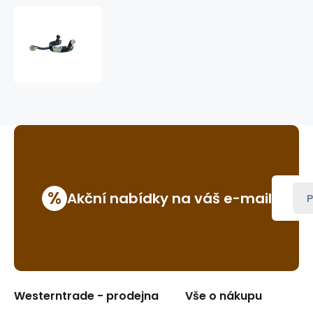
dámské
westernové
ostruhy
GVR
S026
%
Akční nabídky na váš e-mail
P
Westerntrade - prodejna
Vše o nákupu