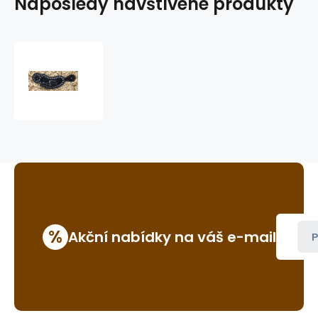
Naposledy navštívené produkty
dámské/dětské
řemínky
k
ostruhám
GVR
108FRKW
%
Akční nabídky na váš e-mail
P