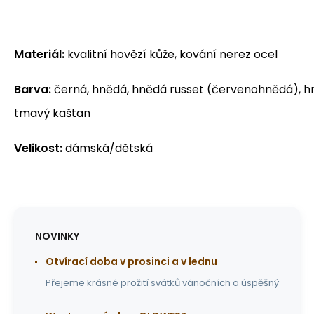
Materiál:
kvalitní hovězí kůže, kování nerez ocel
Barva:
černá, hnědá, hnědá russet (červenohnědá), h
tmavý kaštan
Velikost:
dámská/dětská
NOVINKY
Otvírací doba v prosinci a v lednu
Přejeme krásné prožití svátků vánočních a úspěšný