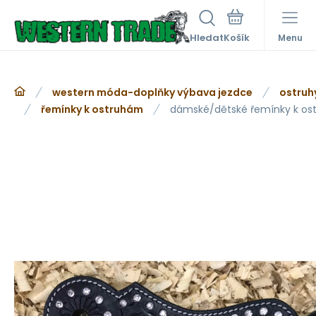
Hledat
Menu
western móda-doplňky výbava jezdce
ostruh
řemínky k ostruhám
dámské/dětské řemínky k os