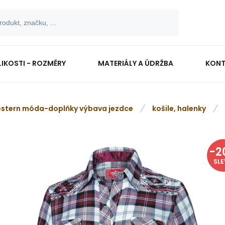
LIKOSTI - ROZMĚRY
MATERIÁLY A ÚDRŽBA
KONT
stern móda-doplňky výbava jezdce
košile, halenky
-
2
SL