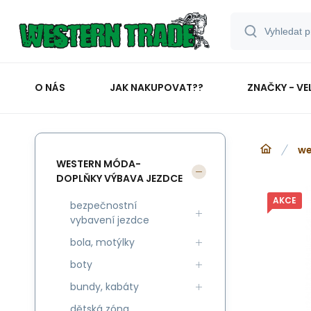
O NÁS
JAK NAKUPOVAT??
ZNAČKY - VE
we
WESTERN MÓDA-
DOPLŇKY VÝBAVA JEZDCE
AKCE
bezpečnostní
vybavení jezdce
bola, motýlky
boty
bundy, kabáty
dětská zóna