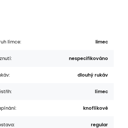
uh límce:
limec
znutí:
nespecifikováno
ukáv:
dlouhý rukáv
střih:
límec
pínání:
knoflíkové
ostava:
regular