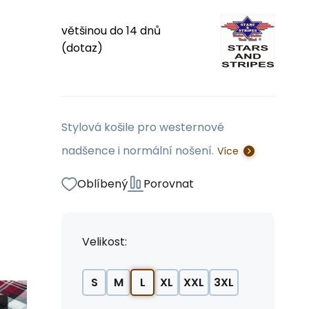
většinou do 14 dnů
(dotaz)
Stylová košile pro westernové
nadšence i normální nošení.
Více
Oblíbený
Porovnat
Velikost:
S
M
L
XL
XXL
3XL