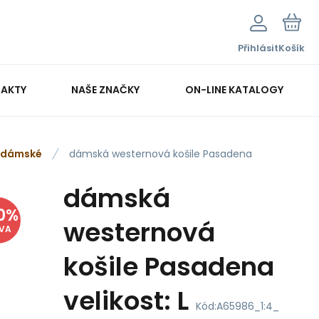
Přihlásit
Košík
AKTY
NAŠE ZNAČKY
ON-LINE KATALOGY
dámské
dámská westernová košile Pasadena
dámská
0
%
westernová
EVA
košile Pasadena
velikost: L
Kód:
A65986_1:4_