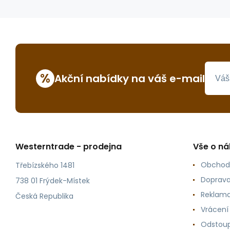
%
Akční nabídky na váš e-mail
Westerntrade - prodejna
Vše o n
Obchod
Třebízského 1481
Doprava
738 01 Frýdek-Místek
Reklama
Česká Republika
Vrácení
Odstoup