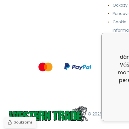
Odkazy
Puncovn
Cookie
Informa
osobníc
dám
Váš
mohl
per
© 2026 |
Mapa strán
Soukromí