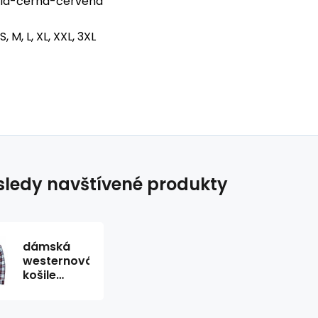
lá-černá-červená
S, M, L, XL, XXL, 3XL
ledy navštívené produkty
dámská
westernová
košile
Pasadena