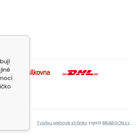
bují
jiné
omocí
íčko
Tvorbu webové stránky
zajistil
BINARGON.cz