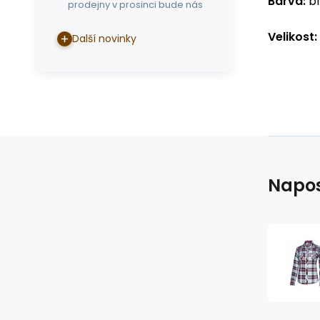
Barva:
bí
prodejny v prosinci bude nás
Velikost:
Další novinky
Napos