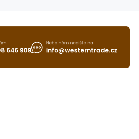
nám
Nebo nám napište na
8 646 909
info@westerntrade.cz