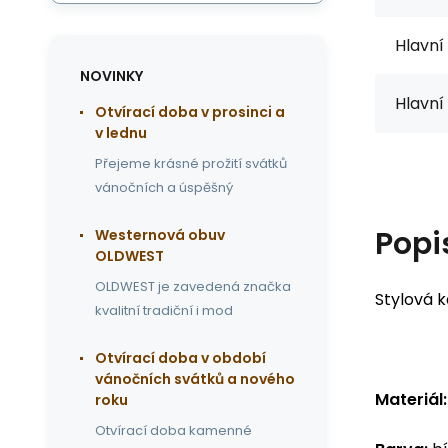
Hlavní
NOVINKY
Hlavní 
Otvírací doba v prosinci a
v lednu
Přejeme krásné prožití svátků
vánočních a úspěšný
Popi
Westernová obuv
OLDWEST
OLDWEST je zavedená značka
Stylová 
kvalitní tradiční i mod
Otvírací doba v období
vánočních svátků a nového
Materiál:
roku
Otvírací doba kamenné