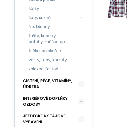
šátky
šaty, sukně
šle, kšandy
tašky, kabelky,
batohy, měšce ap.
trička, polokošile
vesty, topy, korzety
kolekce Kastori
ČIŠTĚNÍ, PÉČE, VITAMÍNY,
ÚDRŽBA
INTERIÉROVÉ DOPLŇKY,
OZDOBY
JEZDECKÉ A STÁJOVÉ
VYBAVENÍ