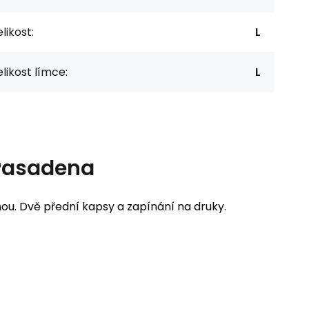
likost:
L
likost límce:
L
Pasadena
u. Dvě přední kapsy a zapínání na druky.