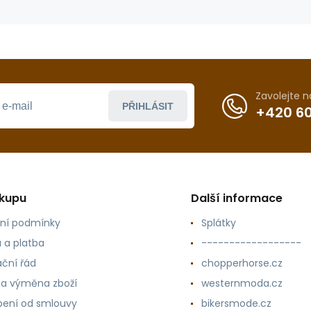
Zavolejte 
PŘIHLÁSIT
+420 60
ákupu
Další informace
ní podmínky
Splátky
 a platba
------------------
ční řád
chopperhorse.cz
 a výměna zboží
westernmoda.cz
ení od smlouvy
bikersmode.cz