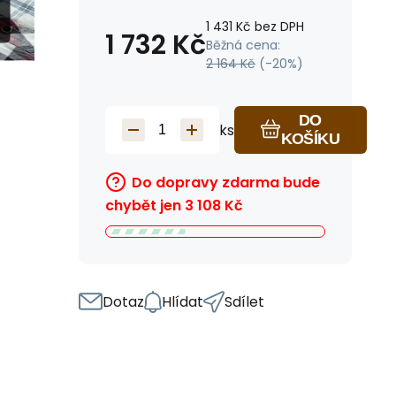
1 431
Kč
bez DPH
1 732
Kč
Běžná cena:
2 164
Kč
(-
20
%)
DO
ks
KOŠÍKU
Do dopravy zdarma bude
chybět jen
3 108
Kč
Dotaz
Hlídat
Sdílet