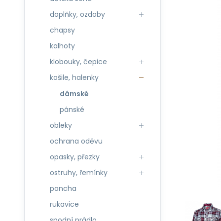
doplňky, ozdoby
chapsy
kalhoty
klobouky, čepice
košile, halenky
dámské
pánské
obleky
ochrana oděvu
opasky, přezky
ostruhy, řemínky
poncha
rukavice
spodní prádlo