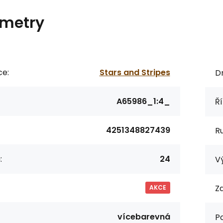
metry
ce:
Stars and Stripes
Dr
A65986_1:4_
Ří
4251348827439
R
:
24
Vý
Za
AKCE
vícebarevná
P