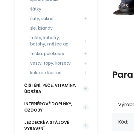
šátky
šaty, sukně
šle, kšandy
tašky, kabelky,
batohy, měšce ap.
trička, polokošile
vesty, topy, korzety
Para
kolekce Kastori
ČIŠTĚNÍ, PÉČE, VITAMÍNY,
ÚDRŽBA
INTERIÉROVÉ DOPLŇKY,
Výrob
OZDOBY
Kód:
JEZDECKÉ A STÁJOVÉ
VYBAVENÍ