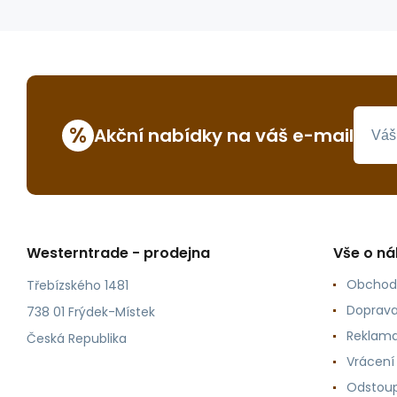
%
Akční nabídky na váš e-mail
Westerntrade - prodejna
Vše o n
Obchod
Třebízského 1481
Doprava
738 01 Frýdek-Místek
Reklama
Česká Republika
Vrácení
Odstoup