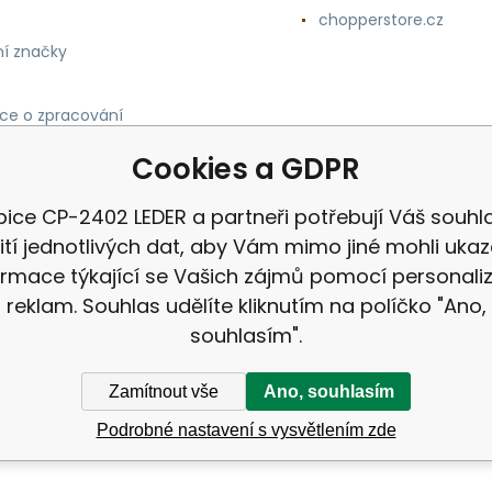
chopperstore.cz
í značky
ce o zpracování
h údajů
Cookies a GDPR
ice CP-2402 LEDER a partneři potřebují Váš souhl
ití jednotlivých dat, aby Vám mimo jiné mohli uka
ormace týkající se Vašich zájmů pomocí personali
reklam. Souhlas udělíte kliknutím na políčko "Ano,
souhlasím".
Zamítnout vše
Ano, souhlasím
Podrobné nastavení s vysvětlením zde
ek