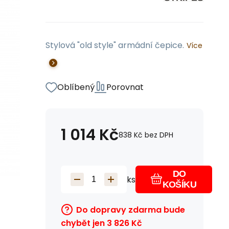
Stylová "old style" armádní čepice.
Více
Oblíbený
Porovnat
1 014
Kč
838
Kč
bez DPH
DO
ks
KOŠÍKU
Do dopravy zdarma bude
chybět jen
3 826
Kč