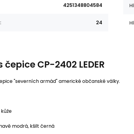
4251348804584
Hl
:
24
Hl
s
čepice CP-2402 LEDER
epice "severních armád" americké občanské války.
kůže
avě modrá, kšilt černá