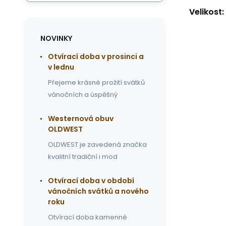
Velikost:
NOVINKY
Otvírací doba v prosinci a
v lednu
Přejeme krásné prožití svátků
vánočních a úspěšný
Westernová obuv
OLDWEST
OLDWEST je zavedená značka
kvalitní tradiční i mod
Otvírací doba v období
vánočních svátků a nového
roku
Otvírací doba kamenné