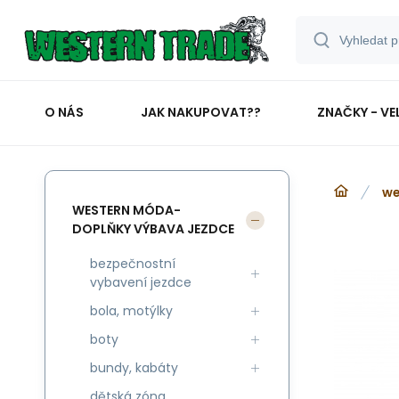
O NÁS
JAK NAKUPOVAT??
ZNAČKY - VE
we
WESTERN MÓDA-
DOPLŇKY VÝBAVA JEZDCE
bezpečnostní
vybavení jezdce
bola, motýlky
boty
bundy, kabáty
dětská zóna