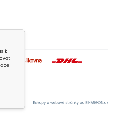
as k
zovat
zace
Eshopy
a
webové stránky
od
BINARGON.cz