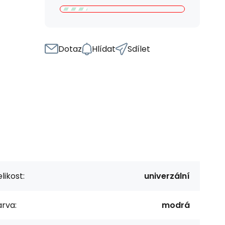
Dotaz
Hlídat
Sdílet
likost:
univerzální
rva:
modrá