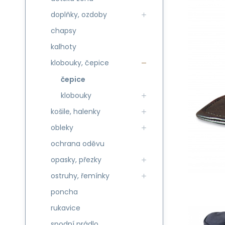
doplňky, ozdoby
chapsy
kalhoty
klobouky, čepice
čepice
klobouky
košile, halenky
obleky
ochrana oděvu
opasky, přezky
ostruhy, řemínky
poncha
rukavice
spodní prádlo