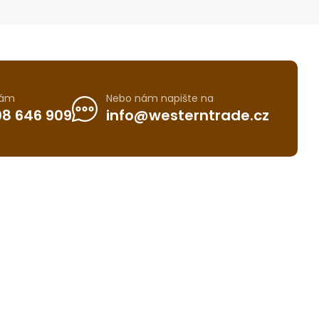
nám
Nebo nám napište na
8 646 909
info@westerntrade.cz