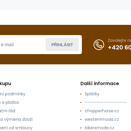
Zavolejte 
PŘIHLÁSIT
+420 60
ákupu
Další informace
ní podmínky
Splátky
 a platba
------------------
ční řád
chopperhorse.cz
 a výměna zboží
westernmoda.cz
ení od smlouvy
bikersmode.cz