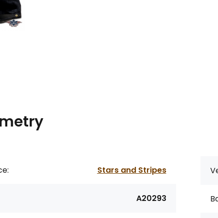
metry
ce:
Stars and Stripes
Ve
A20293
Ba