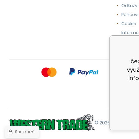
Odkazy
Puncovn
Cookie
Informa
osobníc
čep
využ
inf
© 2026 |
Mapa strán
Soukromí