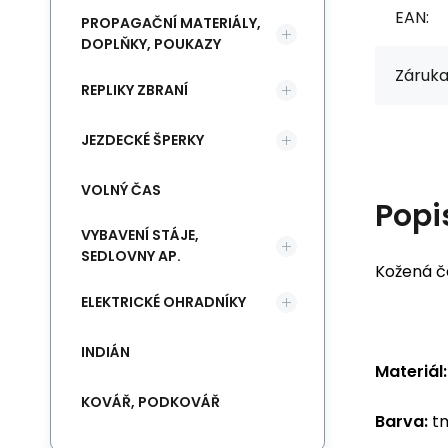
EAN:
PROPAGAČNÍ MATERIÁLY,
DOPLŇKY, POUKAZY
Záruka
REPLIKY ZBRANÍ
JEZDECKÉ ŠPERKY
VOLNÝ ČAS
Popi
VYBAVENÍ STÁJE,
SEDLOVNY AP.
Kožená č
ELEKTRICKÉ OHRADNÍKY
INDIÁN
Materiál:
KOVÁŘ, PODKOVÁŘ
Barva:
tm