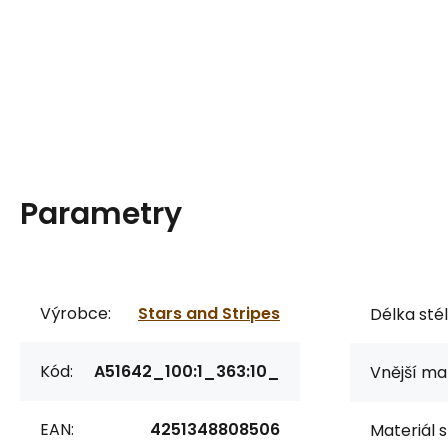
Parametry
Výrobce:
Stars and Stripes
Délka stél
Kód:
A51642_100:1_363:10_
Vnější mat
EAN:
4251348808506
Materiál s