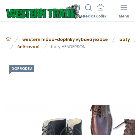
Hledat
Menu
western móda-doplňky výbava jezdce
boty
šněrovací
boty HENDERSON
DOPRODEJ