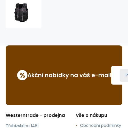
bezpečnostní
vesta
Protecto
light,
dětská
%
Akční nabídky na váš e-mail
P
Westerntrade - prodejna
Vše o nákupu
Obchodní podmínky
Třebízského 1481