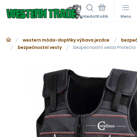
Hledat
Menu
western móda-doplňky výbava jezdce
bezpeč
bezpečnostní vesty
bezpečnostní vesta Protecto l