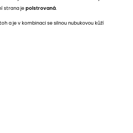
í strana je
polstrovaná
.
oh a je v kombinaci se silnou nubukovou kůží