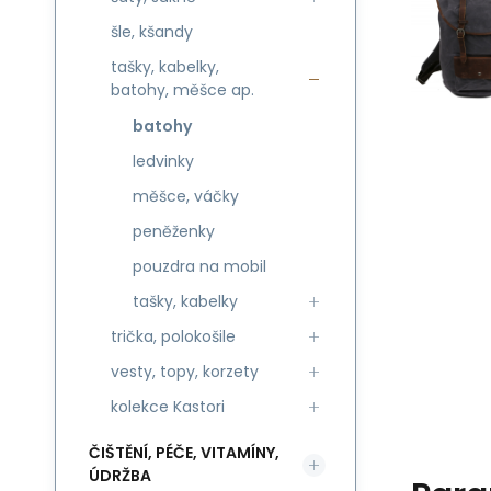
šle, kšandy
tašky, kabelky,
batohy, měšce ap.
batohy
ledvinky
měšce, váčky
peněženky
pouzdra na mobil
tašky, kabelky
trička, polokošile
vesty, topy, korzety
kolekce Kastori
ČIŠTĚNÍ, PÉČE, VITAMÍNY,
ÚDRŽBA