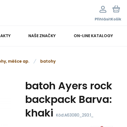
Přihlásit
Košík
AKTY
NAŠE ZNAČKY
ON-LINE KATALOGY
ohy, měšce ap.
batohy
batoh Ayers rock
backpack Barva:
khaki
Kód:
A63080_293:1_