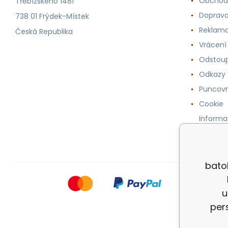
Obchod
Třebízského 1481
Doprava
738 01 Frýdek-Místek
Reklama
Česká Republika
Vrácení
Odstoup
Odkazy
Puncovn
Cookie
Informa
osobníc
bato
u
per