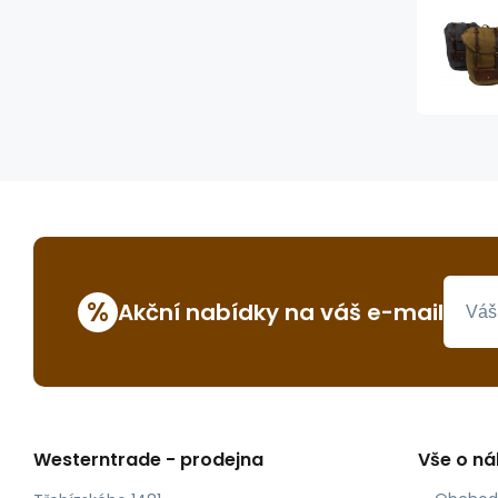
%
Akční nabídky na váš e-mail
Westerntrade - prodejna
Vše o n