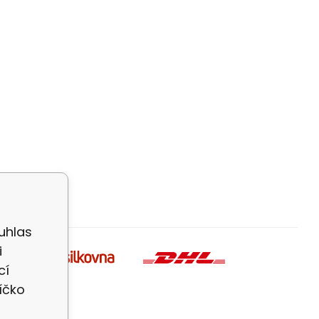
uhlas
i
cí
íčko