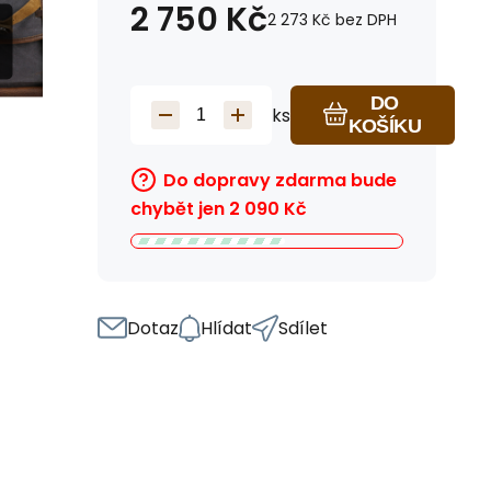
2 750
Kč
2 273
Kč
bez DPH
DO
ks
KOŠÍKU
Do dopravy zdarma bude
chybět jen
2 090
Kč
Dotaz
Hlídat
Sdílet