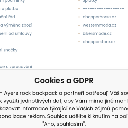
ní podmínky
Splátky
 a platba
------------------
ční řád
chopperhorse.cz
 a výměna zboží
westernmoda.cz
ení od smlouvy
bikersmode.cz
chopperstore.cz
í značky
ce o zpracování
h údajů
Cookies a GDPR
h Ayers rock backpack a partneři potřebují Váš so
k využití jednotlivých dat, aby Vám mimo jiné mohl
kazovat informace týkající se Vašich zájmů pomo
sonalizace reklam. Souhlas udělíte kliknutím na pol
"Ano, souhlasím".