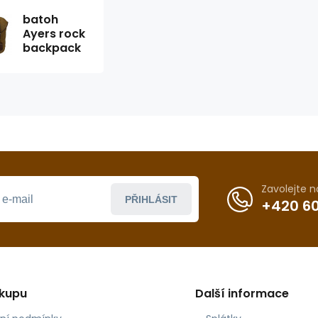
batoh
Ayers rock
backpack
Zavolejte 
PŘIHLÁSIT
+420 60
ákupu
Další informace