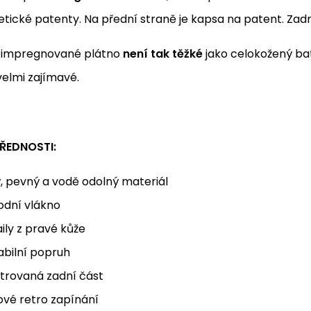
ické patenty. Na přední straně je kapsa na patent. Zadn
 impregnované plátno
není tak těžké
jako celokožený bat
velmi zajímavé.
ŘEDNOSTI:
ý, pevný a vodě odolný materiál
odní vlákno
ily z pravé kůže
abilní popruh
strovaná zadní část
ové retro zapínání