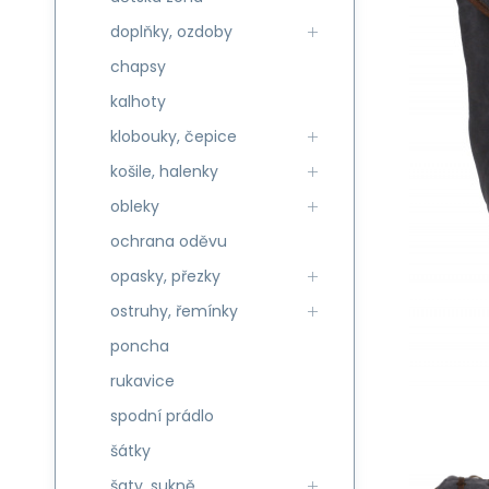
doplňky, ozdoby
chapsy
kalhoty
klobouky, čepice
košile, halenky
obleky
ochrana oděvu
opasky, přezky
ostruhy, řemínky
poncha
rukavice
spodní prádlo
šátky
šaty, sukně