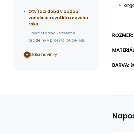
org
Otvírací doba v období
vánočních svátků a nového
roku
Otvírací doba kamenné
ROZMĚR
prodejny v prosinci bude nás
MATERIÁ
Další novinky
BARVA:
š
Napos