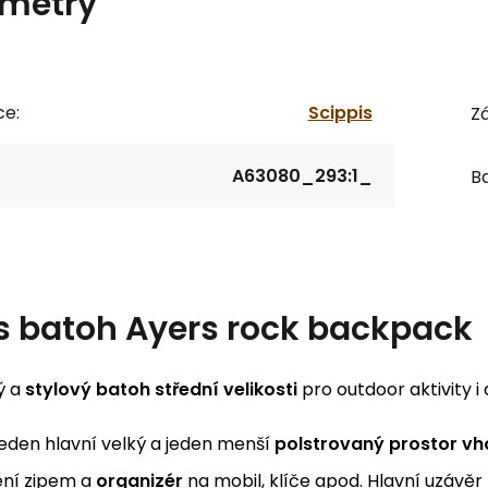
metry
ce:
Scippis
Zá
A63080_293:1_
Ba
s
batoh Ayers rock backpack
ý a
stylový batoh střední velikosti
pro outdoor aktivity i
 jeden hlavní velký a jeden menší
polstrovaný prostor vh
ení zipem a
organizér
na mobil, klíče apod. Hlavní uzávěr