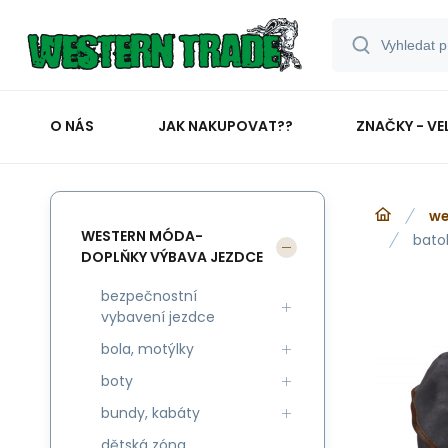
O NÁS
JAK NAKUPOVAT??
ZNAČKY - VE
we
WESTERN MÓDA-
bato
DOPLŇKY VÝBAVA JEZDCE
bezpečnostní
vybavení jezdce
bola, motýlky
boty
bundy, kabáty
dětská zóna