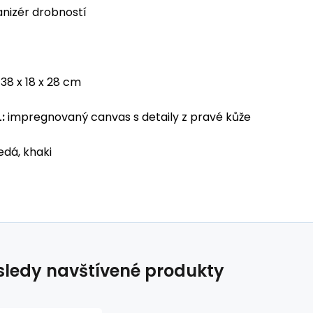
anizér drobností
:
38 x 18 x 28 cm
L:
impregnovaný canvas s detaily z pravé kůže
edá, khaki
ledy navštívené produkty