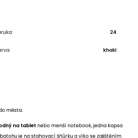
ruka:
24
rva:
khaki
 do města.
odný na tablet
nebo menší notebook, jedna kapsa
 batohu je na stahovací šňůrku a víko se zajištěním