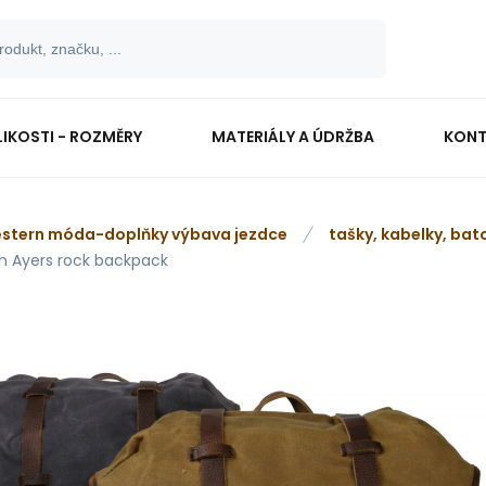
LIKOSTI - ROZMĚRY
MATERIÁLY A ÚDRŽBA
KONT
stern móda-doplňky výbava jezdce
tašky, kabelky, bat
h Ayers rock backpack