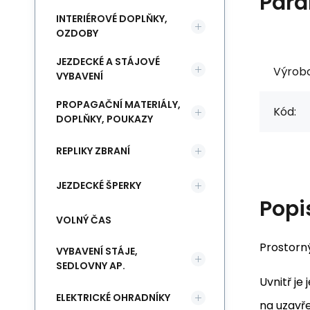
Para
INTERIÉROVÉ DOPLŇKY,
OZDOBY
JEZDECKÉ A STÁJOVÉ
Výrob
VYBAVENÍ
PROPAGAČNÍ MATERIÁLY,
Kód:
DOPLŇKY, POUKAZY
REPLIKY ZBRANÍ
JEZDECKÉ ŠPERKY
Popi
VOLNÝ ČAS
Prostorn
VYBAVENÍ STÁJE,
SEDLOVNY AP.
Uvnitř je
ELEKTRICKÉ OHRADNÍKY
na uzavř