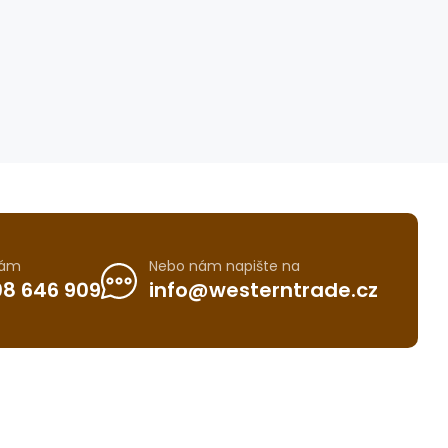
nám
Nebo nám napište na
8 646 909
info@westerntrade.cz