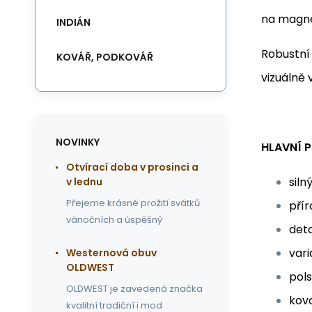
na magnet
INDIÁN
Robustní
KOVÁŘ, PODKOVÁŘ
vizuálně 
NOVINKY
HLAVNÍ P
Otvírací doba v prosinci a
siln
v lednu
Přejeme krásné prožití svátků
přír
vánočních a úspěšný
deta
vari
Westernová obuv
OLDWEST
pol
OLDWEST je zavedená značka
kov
kvalitní tradiční i mod