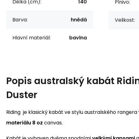
Délka (cm):
140
Plnivo:
Barva:
hnědá
Velikost:
Hlavní materiál:
bavlna
Popis
australský kabát Ridi
Duster
Riding je klasický kabát ve stylu australského ranger
materiálu 8 oz
canvas.
Kabát je vybaven dvěma spodními
velkými kapsami
a