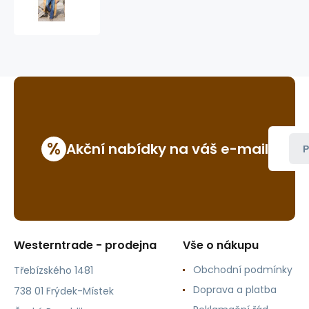
Riding
coat
Duster
%
Akční nabídky na váš e-mail
P
Westerntrade - prodejna
Vše o nákupu
Obchodní podmínky
Třebízského 1481
Doprava a platba
738 01 Frýdek-Místek