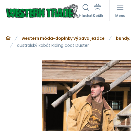
Hledat
Menu
western móda-doplňky výbava jezdce
bundy,
australský kabát Riding coat Duster