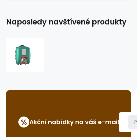
Naposledy navštívené produkty
Zdroj
pro
el.
ohradník
Mobil
Power
AN5500
%
Akční nabídky na váš e-mail
P