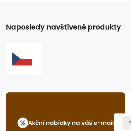
Naposledy navštívené produkty
vlajka
Česká
republika
%
Akční nabídky na váš e-mail
P