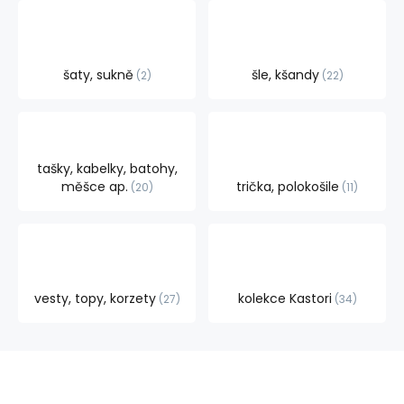
šaty, sukně
šle, kšandy
2
22
tašky, kabelky, batohy,
měšce ap.
trička, polokošile
20
11
vesty, topy, korzety
kolekce Kastori
27
34