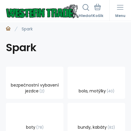
Hledat
Menu
Spark
Spark
bezpečnostní vybavení
jezdce
bola, motýlky
2
40
boty
bundy, kabáty
78
82