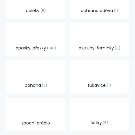
obleky
ochrana oděvu
5
1
opasky, přezky
ostruhy, řemínky
140
6
poncha
rukavice
2
1
šátky
spodní prádlo
5