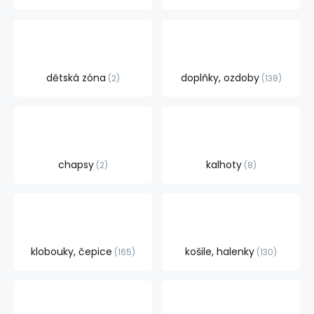
dětská zóna
doplňky, ozdoby
2
138
chapsy
kalhoty
2
8
klobouky, čepice
košile, halenky
165
130