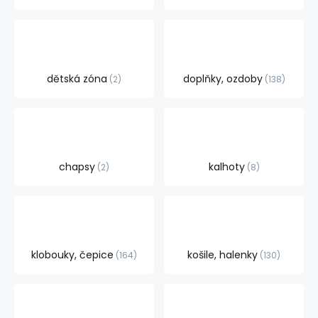
dětská zóna
doplňky, ozdoby
2
138
chapsy
kalhoty
2
8
klobouky, čepice
košile, halenky
164
130