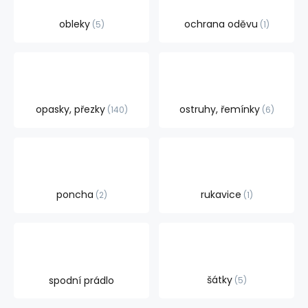
obleky
ochrana oděvu
5
1
opasky, přezky
ostruhy, řemínky
140
6
poncha
rukavice
2
1
šátky
spodní prádlo
5