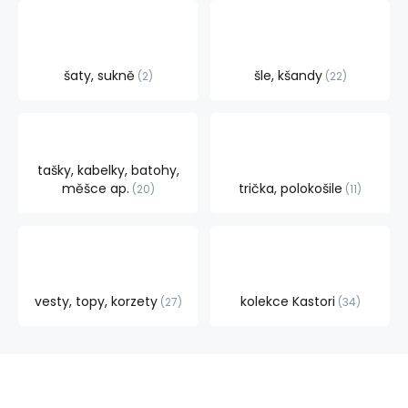
šaty, sukně
šle, kšandy
2
22
tašky, kabelky, batohy,
měšce ap.
trička, polokošile
20
11
vesty, topy, korzety
kolekce Kastori
27
34