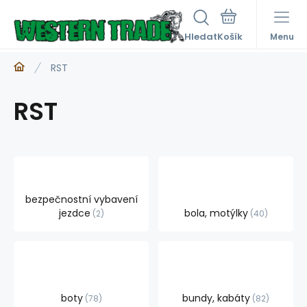
Hledat
Menu
RST
RST
bezpečnostní vybavení
jezdce
bola, motýlky
2
40
boty
bundy, kabáty
78
82