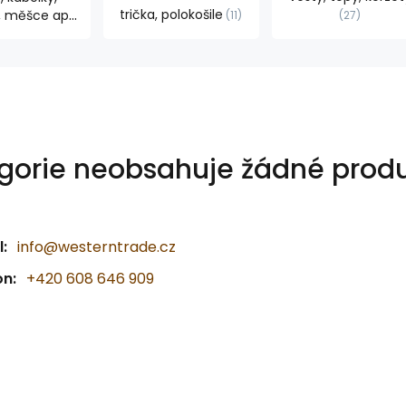
trička, polokošile
, měšce ap.
11
27
20
gorie neobsahuje žádné produ
:
info@westerntrade.cz
on:
+420 608 646 909