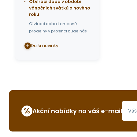
Otvírací doba v období
vánočních svátků a nového
roku
Otvírací doba kamenné
prodejny v prosinci bude nás
Další novinky
%
Akční nabídky na váš e-mail