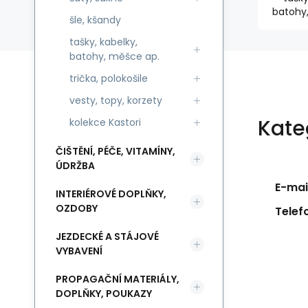
batohy
šle, kšandy
tašky, kabelky,
batohy, měšce ap.
trička, polokošile
vesty, topy, korzety
Kate
kolekce Kastori
ČIŠTĚNÍ, PÉČE, VITAMÍNY,
ÚDRŽBA
E-mail
INTERIÉROVÉ DOPLŇKY,
OZDOBY
Telef
JEZDECKÉ A STÁJOVÉ
VYBAVENÍ
PROPAGAČNÍ MATERIÁLY,
DOPLŇKY, POUKAZY