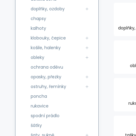
doplňky, ozdoby
chapsy
doplňky
kalhoty
klobouky, čepice
košile, halenky
obleky
ob
ochrana oděvu
opasky, přezky
ostruhy, řemínky
poncha
ruk
rukavice
spodní prádlo
šátky
šaty, sukně
tašky