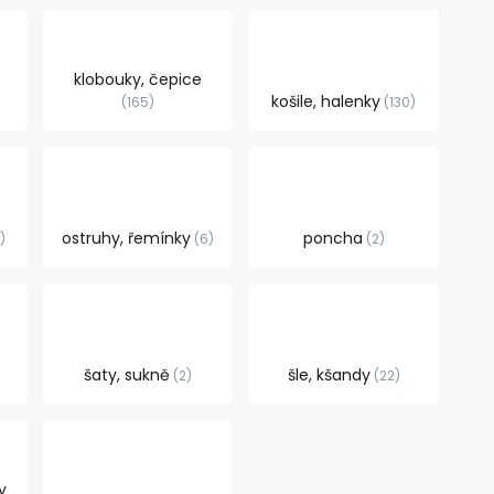
klobouky, čepice
košile, halenky
165
130
ostruhy, řemínky
poncha
0
6
2
šaty, sukně
šle, kšandy
2
22
y