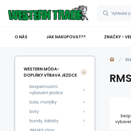
O NÁS
JAK NAKUPOVAT??
ZNAČKY - VE
RM
WESTERN MÓDA-
RM
DOPLŇKY VÝBAVA JEZDCE
bezpečnostní
vybavení jezdce
bola, motýlky
boty
bezp
bundy, kabáty
vybaven
dětská zóna