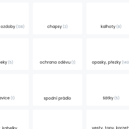
, ozdoby
chapsy
kalhoty
138
2
8
leky
ochrana oděvu
opasky, přezky
5
1
14
avice
šátky
spodní prádlo
1
5
vesty, topy, korzet
, kabelky,