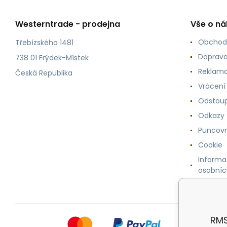
Westerntrade - prodejna
Vše o n
Obchod
Třebízského 1481
Doprava
738 01 Frýdek-Místek
Reklama
Česká Republika
Vrácení
Odstoup
Odkazy
Puncovn
Cookie
Informa
osobníc
RMS