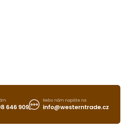
nám
Nebo nám napište na
8 646 909
info@westerntrade.cz