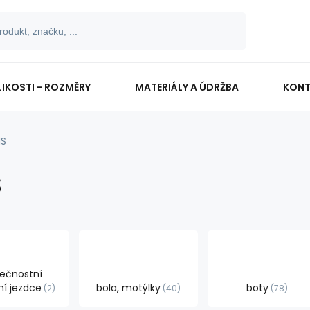
LIKOSTI - ROZMĚRY
MATERIÁLY A ÚDRŽBA
KONT
S
S
ečnostní
í jezdce
bola, motýlky
boty
2
40
78