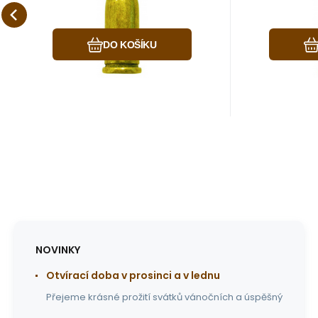
Provedení-barva: žlutá-
Provedení
Oblíbený
Porovnat
mosaz Materiál: kov
mosaz Mat
DO KOŠÍKU
NOVINKY
Otvírací doba v prosinci a v lednu
Přejeme krásné prožití svátků vánočních a úspěšný