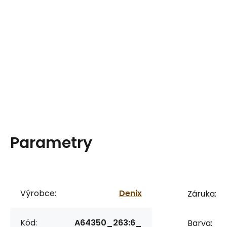
Parametry
Výrobce:
Denix
Záruka:
Kód:
A64350_263:6_
Barva: