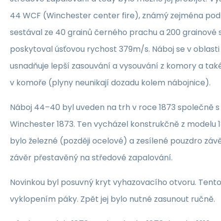
44 WCF (Winchester center fire), známý zejména po
sestával ze 40 grainů černého prachu a 200 grainové s
poskytoval úsťovou rychost 379m/s. Náboj se v oblasti 
usnadňuje lepší zasouvání a vysouvání z komory a také
v komoře (plyny neunikají dozadu kolem nábojnice).
Náboj 44–40 byl uveden na trh v roce 1873 společně
Winchester 1873. Ten vycházel konstrukčně z modelu 
bylo železné (později ocelové) a zesílené pouzdro závě
závěr přestavěný na středové zapalování.
Novinkou byl posuvný kryt vyhazovacího otvoru. Tent
vyklopením páky. Zpět jej bylo nutné zasunout ručně.