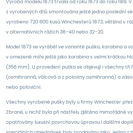
Výroba modelu 1873 trvala od roku 1873 do roku 1919. V 
z vyrobených dílů smontována ještě jedna poslední sé
vyrobeno 720 600 kusů Winchesterů 1873, většina v rá
v alternativních rážích 38–40 nebo 32–20.
Model 1873 se vyráběl ve variantě puška, karabina a v
v omezené míře ještě jako karabina s velmi krátkou hl
(356 mm). U provedení puška se objevují i všechny tři 
(osmihranná, válcová a z poloviny osmihranná) a záso
nebo poloviční.
Všechny vyrobené pušky byly u firmy Winchester přez
Zbraně, u nichž byla při nástřelu zjištěna mimořádně vyn
opatřovány luxusní povrchovou úpravou i dalšími dopl
speciálních objednávek byly prodávány jako „jedna z t