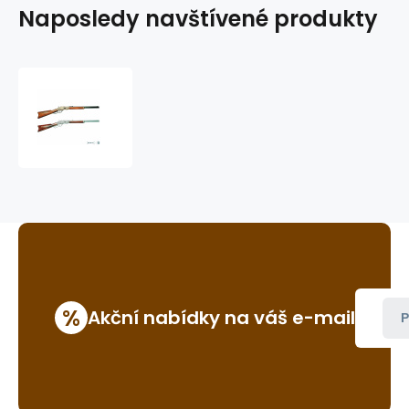
Naposledy navštívené produkty
Puška
Winchester,
model
1873
%
Akční nabídky na váš e-mail
P