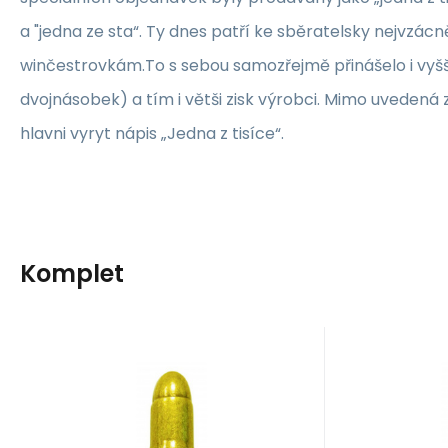
a "jedna ze sta“. Ty dnes patří ke sběratelsky nejvzácn
winčestrovkám.To s sebou samozřejmě přinášelo i vyšš
dvojnásobek) a tím i větši zisk výrobci. Mimo uvedená
hlavni vyryt nápis „Jedna z tisíce“.
Komplet
Kód dod.:
Kód:
EAN:
A66161
lor54
54
K
cca 3 dny
Záruka
20
24 měsíců
Kč
Zár
dekorační
d
náboj/patrona,
nábo
Dekorační náboje/patrony
Dekoračn
puška
(repliky) do replik pušek.
(repliky) 