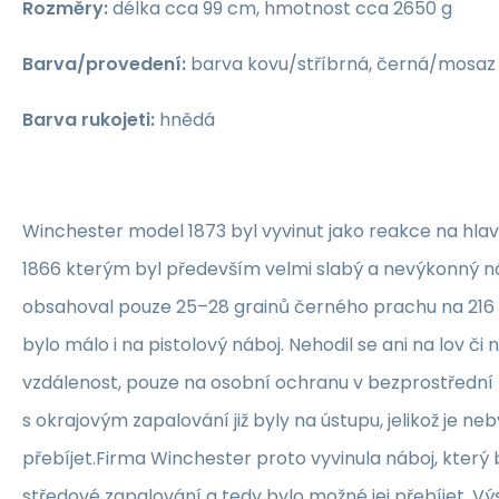
Rozměry:
délka cca 99 cm, hmotnost cca 2650 g
Barva/provedení:
barva kovu/stříbrná, černá/mosaz
Barva rukojeti:
hnědá
Winchester model 1873 byl vyvinut jako reakce na hlav
1866 kterým byl především velmi slabý a nevýkonný n
obsahoval pouze 25–28 grainů černého prachu na 216 
bylo málo i na pistolový náboj. Nehodil se ani na lov či 
vzdálenost, pouze na osobní ochranu v bezprostřední b
s okrajovým zapalování již byly na ústupu, jelikož je n
přebíjet.Firma Winchester proto vyvinula náboj, který b
středové zapalování a tedy bylo možné jej přebíjet. V