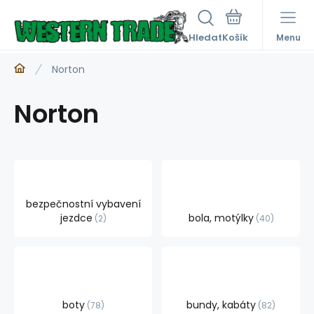
Hledat
Menu
Norton
Norton
bezpečnostní vybavení
jezdce
bola, motýlky
2
40
boty
bundy, kabáty
78
82