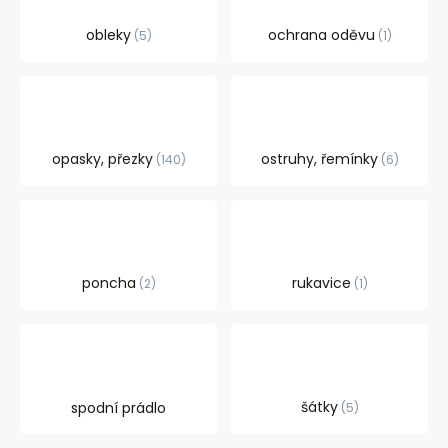
obleky
ochrana oděvu
5
1
opasky, přezky
ostruhy, řemínky
140
6
poncha
rukavice
2
1
šátky
spodní prádlo
5