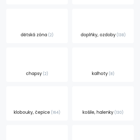
dětská zóna
doplňky, ozdoby
2
138
chapsy
kalhoty
2
8
klobouky, čepice
košile, halenky
164
130