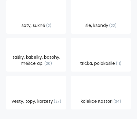
šaty, sukně
šle, kšandy
2
22
tašky, kabelky, batohy,
měšce ap.
trička, polokošile
20
11
vesty, topy, korzety
kolekce Kastori
27
34