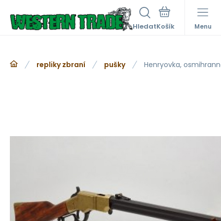
Hledat
Menu
repliky zbraní
pušky
Henryovka, osmihrann