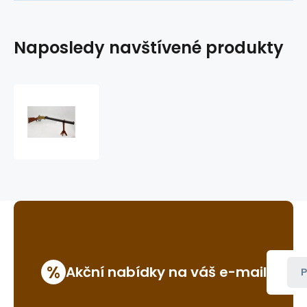
Naposledy navštívené produkty
Henryovka,
osmihranná
hlaveň
%
Akční nabídky na váš e-mail
P