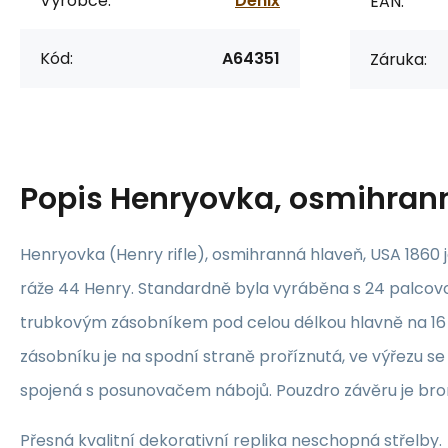
Výrobce:
Denix
EAN:
Kód:
A64351
Záruka:
Popis
Henryovka, osmihran
Henryovka (Henry rifle), osmihranná hlaveň, USA 1860 
ráže 44 Henry. Standardně byla vyráběna s 24 palcov
trubkovým zásobníkem pod celou délkou hlavně na 16
zásobníku je na spodní straně proříznutá, ve výřezu s
spojená s posunovačem nábojů. Pouzdro závěru je bro
Přesná kvalitní dekorativní replika neschopná střelby.