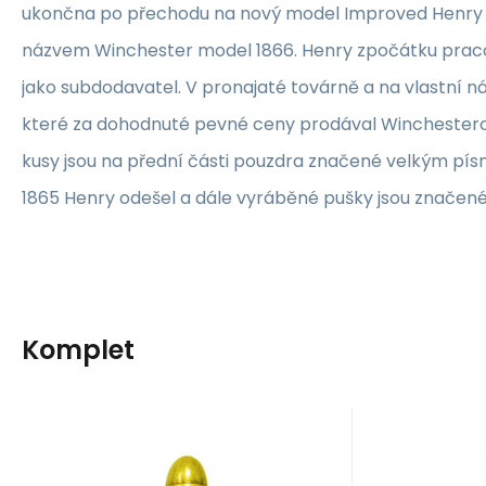
ukončna po přechodu na nový model Improved Henry
názvem Winchester model 1866. Henry zpočátku prac
jako subdodavatel. V pronajaté továrně a na vlastní n
které za dohodnuté pevné ceny prodával Winchestero
kusy jsou na přední části pouzdra značené velkým pí
1865 Henry odešel a dále vyráběné pušky jsou značené
Komplet
Kód dod.:
Kód:
EAN:
A66161
lor54
54
K
cca 3 dny
Záruka
20
24 měsíců
Kč
Zár
dekorační
d