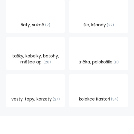
šaty, sukně
šle, kšandy
2
22
tašky, kabelky, batohy,
měšce ap.
trička, polokošile
20
11
vesty, topy, korzety
kolekce Kastori
27
34