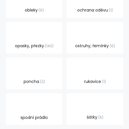
obleky
ochrana oděvu
5
1
opasky, přezky
ostruhy, řemínky
140
6
poncha
rukavice
2
1
šátky
spodní prádlo
5