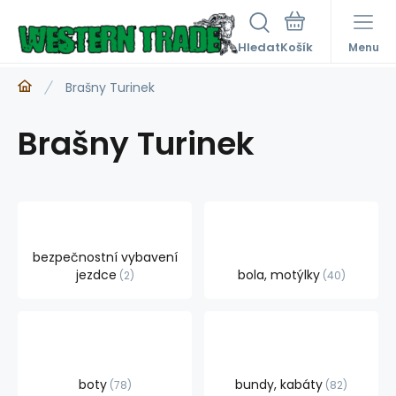
Hledat
Menu
Brašny Turinek
Brašny Turinek
bezpečnostní vybavení
jezdce
bola, motýlky
2
40
boty
bundy, kabáty
78
82