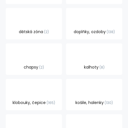
dětská zóna
doplňky, ozdoby
2
138
chapsy
kalhoty
2
8
klobouky, čepice
košile, halenky
165
130