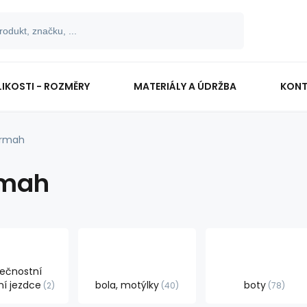
LIKOSTI - ROZMĚRY
MATERIÁLY A ÚDRŽBA
KONT
rmah
mah
ečnostní
í jezdce
bola, motýlky
boty
2
40
78