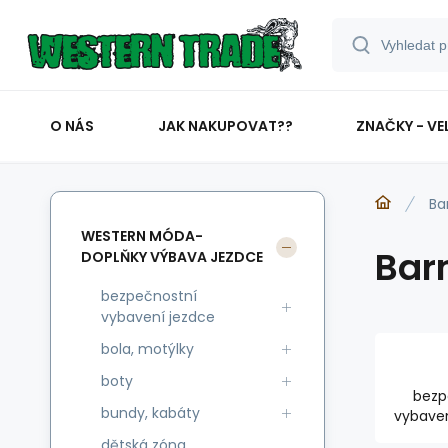
O NÁS
JAK NAKUPOVAT??
ZNAČKY - VE
Ba
WESTERN MÓDA-
Bar
DOPLŇKY VÝBAVA JEZDCE
bezpečnostní
vybavení jezdce
bola, motýlky
boty
bezp
bundy, kabáty
vybaven
dětská zóna