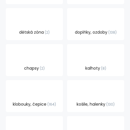
dětská zóna
doplňky, ozdoby
2
138
chapsy
kalhoty
2
8
klobouky, čepice
košile, halenky
164
130