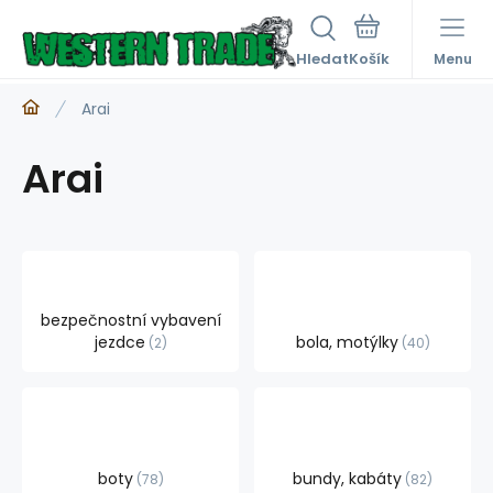
Hledat
Menu
Arai
Arai
bezpečnostní vybavení
jezdce
bola, motýlky
2
40
boty
bundy, kabáty
78
82