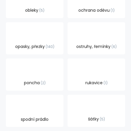
obleky
ochrana oděvu
5
1
opasky, přezky
ostruhy, řemínky
140
6
poncha
rukavice
2
1
šátky
spodní prádlo
5