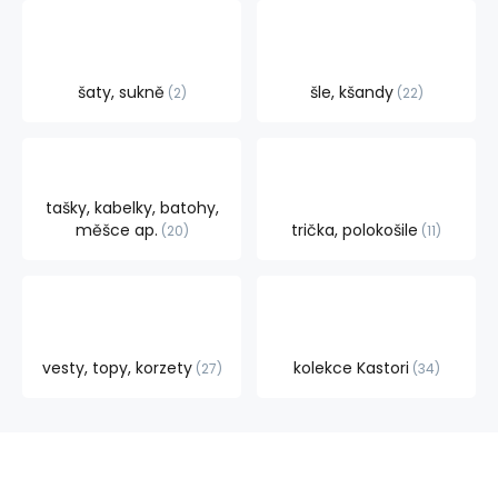
šaty, sukně
šle, kšandy
2
22
tašky, kabelky, batohy,
měšce ap.
trička, polokošile
20
11
vesty, topy, korzety
kolekce Kastori
27
34